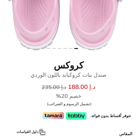
كروكس
صندل بنات كروكباند باللون الوردي
إلى
سعر مخفض من
د.إ 188.00
د.إ 235.00
خصم 20%
(تشمل الرسوم و الضرائب)
تتوفر أقساط بدون فوائد.
دليل القياسات
المقاس