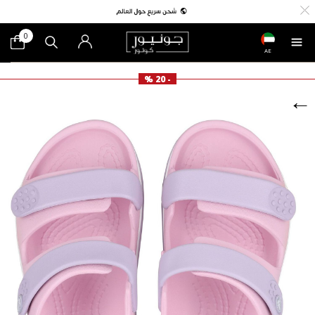
0
AE
- 20 %