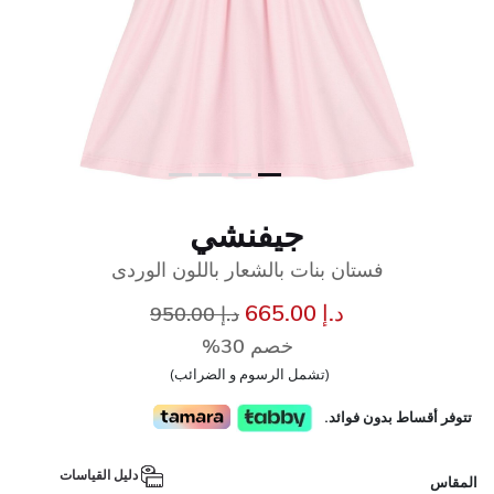
جيفنشي
فستان بنات بالشعار باللون الوردى
إلى
سعر مخفض من
د.إ 665.00
د.إ 950.00
خصم 30%
(تشمل الرسوم و الضرائب)
تتوفر أقساط بدون فوائد.
دليل القياسات
المقاس