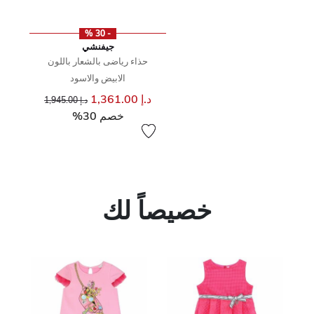
- 30 %
جيفنشي
حذاء رياضى بالشعار باللون
الابيض والاسود
سعر مخفض من
إلى
د.إ 1,361.00
د.إ 1,945.00
خصم 30%
خصيصاً لك