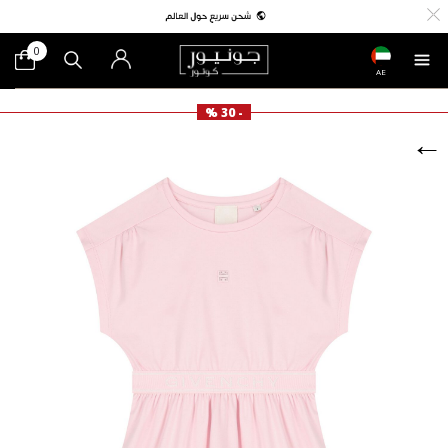
0
AE
- 30 %