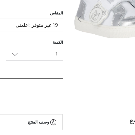
المقاس
السابق
19 غير متوفر :اعلمنى
الكمية
1
ع
وصف المنتج