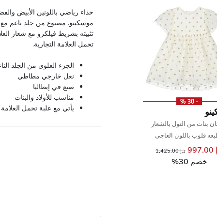
حذاء رياضي باللونين الأبيض والفض
موسكينو. مصنوع من جلد ناعم مع نع
تثبيته بشريط فيلكرو مع شعار العل
تحمل العلامة التجارية.
الجزء العلوي من الجلد النا
نعل خارجي مطاطي
صنع في إيطاليا
مناسب للأولاد والبنات
- 30 %
يأتي مع علبة تحمل العلامة ا
نو
ن بنات من التول بالشعار
عه قلوب باللون العاجى
997
سعر مخفض من
إلى
د.إ 1,425.00
خصم 30%