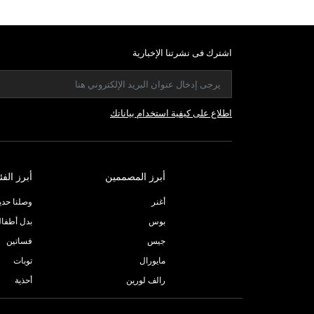
اشترك فى نشرتنا الإخبارية
اطلاع على كيفية استخدام بياناتك
أبرز المصممين
أبرز الفئ
أغنر
وصلنا حديثا
بوس
بدل أطفا
جيس
فساتين
مايورال
توبات
رالف لورين
أحذية