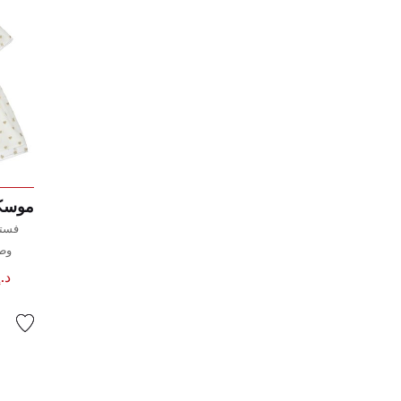
موسكي
فستا
وطب
د.إ .00