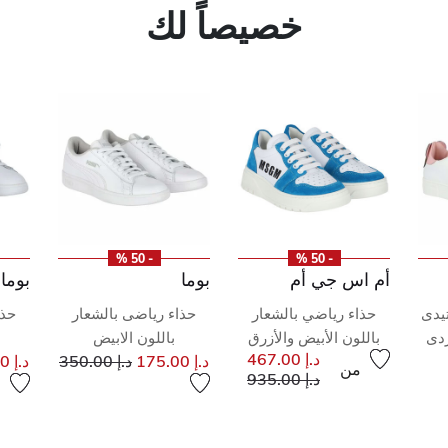
خصيصاً لك
- 50 %
- 50 %
أم اس جي أم
بوما
بوما
يدى
حذاء رياضي بالشعار
حذاء رياضى بالشعار
حذا
ردى
باللون الأبيض والأزرق
باللون الابيض
إلى
سعر مخفض من
د.إ 467.00
د.إ 175.00
د.إ 350.00
د.إ 175.00
من
إلى
سعر مخفض من
د.إ 935.00
ر مخفض من
ى