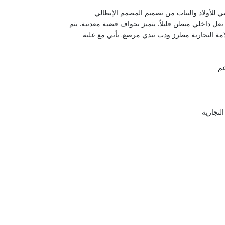
ي للأولاد والبنات من تصميم المصمم الإيطالي
ل داخلي مبطن قليلاً. يتميز بحواف فضية معدنية. يتم
امة التجارية مطرز ودب تيدي مرصع. يأتي مع علبة
عم
لتجارية