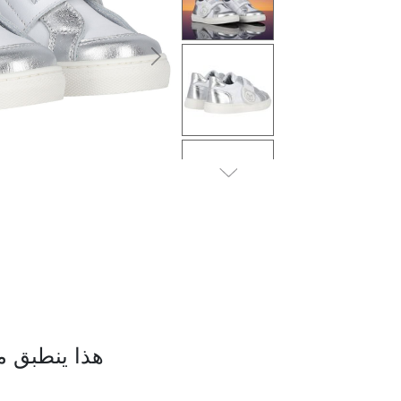
التالى
هذا ينطبق م