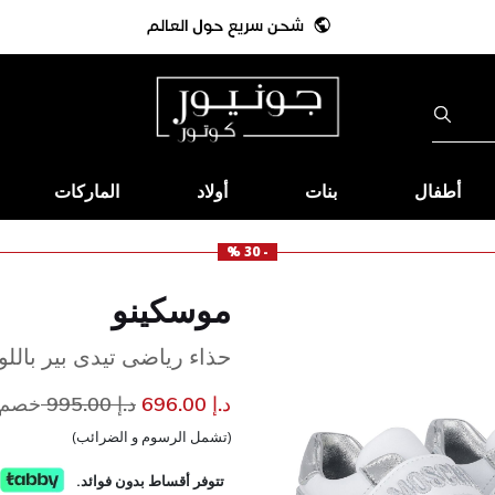
أطفال
بنات
أولاد
الماركات
- 30 %
موسكينو
حذاء رياضى تيدى بير بالل
إلى
سعر مخفض من
د.إ 696.00
د.إ 995.00
خصم 30
(تشمل الرسوم و الضرائب)
تتوفر أقساط بدون فوائد.