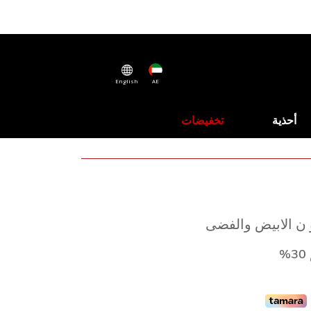
English
AE
أحذية
تخفيضات
و ن الابيض والفضى
%