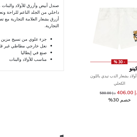
صندل أبيض وأزرق للأولاد والبنات 
داخلي من الجلد الناعم للراحة ونع
أزرق بشعار العلامة التجارية مع تط
التجارية.
جزء علوي من نسيج مزين ب
نعل خارجي مطاطي غير قابل
صنع في إيطاليا
مناسب للأولاد والبنات
- 30 %
نو
لاد بشعار الدب تيدي باللون
الكحلي
406.00
إلى
سعر مخفض من
د.إ 580.00
خصم 30%