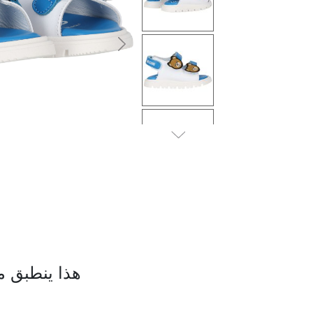
التالى
هذا ينطبق م