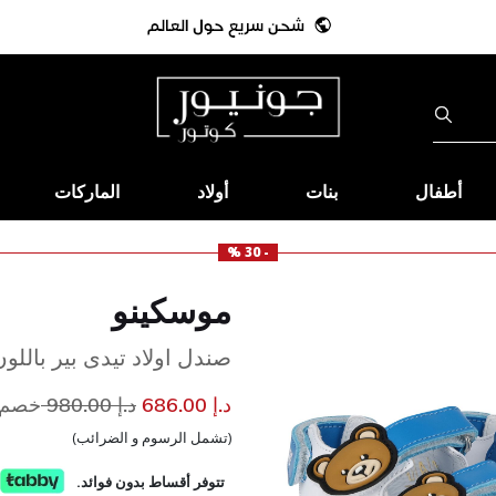
أطفال
بنات
أولاد
الماركات
- 30 %
موسكينو
صندل اولاد تيدى بير باللو
إلى
سعر مخفض من
د.إ 686.00
د.إ 980.00
خصم 30
(تشمل الرسوم و الضرائب)
تتوفر أقساط بدون فوائد.