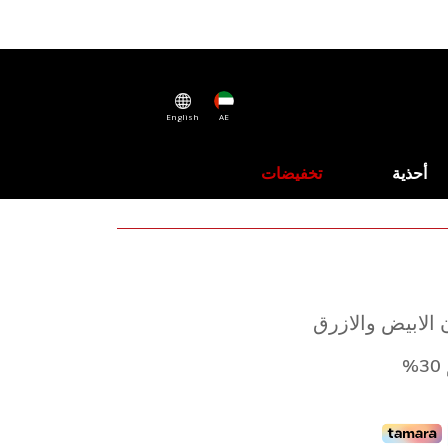
English
AE
أحذية
تخفيضات
ن الابيض والازرق
%