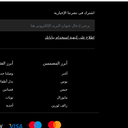
اشترك فى نشرتنا الإخبارية
اطلاع على كيفية استخدام بياناتك
أبرز المصممين
أبرز الفئ
أغنر
وصلنا حديثا
بوس
بدل أطفا
جيس
فساتين
مايورال
توبات
رالف لورين
أحذية