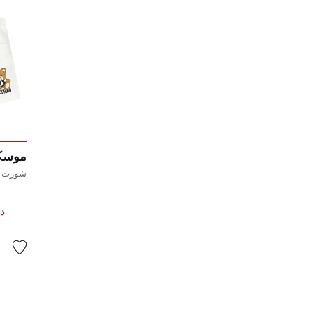
موسكي
شورت أو
د.إ 