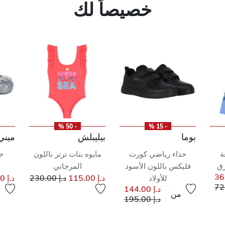
خصيصاً لك
- 50 %
- 15 %
بوما
بيليبلش
ميني
ة
حذاء رياضي كورت
مايوه بنات ترتر باللون
حذ
رق
فليكس باللون الأسود
المرجاني
إلى
سعر مخفض من
د.إ 115.00
د.إ 230.00
د.إ 177.00
للأولاد
إلى
فض من
د.إ 144.00
من
إلى
سعر مخفض من
د.إ 195.00