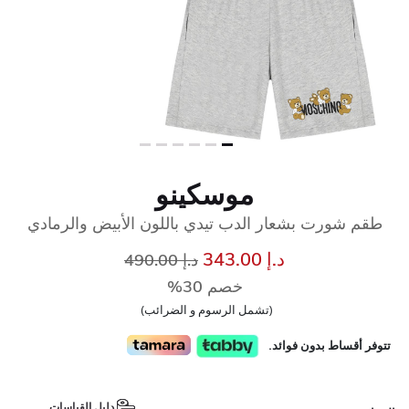
موسكينو
طقم شورت بشعار الدب تيدي باللون الأبيض والرمادي
إلى
سعر مخفض من
د.إ 343.00
د.إ 490.00
خصم 30%
(تشمل الرسوم و الضرائب)
تتوفر أقساط بدون فوائد.
دليل القياسات