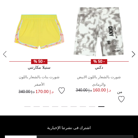
- 50 %
- 50 %
دكني
ستيلا مكارتني
ى
شورت بالشعار باللون الابيض
شورت بنات بالشعار باللون
لى
 من
والرمادى
الأصفر
إلى
سعر مخفض من
د.إ 160.00
إلى
سعر مخفض من
د.إ 340.00
من
د.إ 170.00
د.إ 340.00
اشترك فى نشرتنا الإخبارية