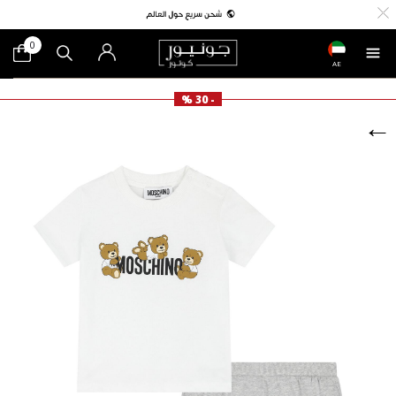
0
AE
- 30 %