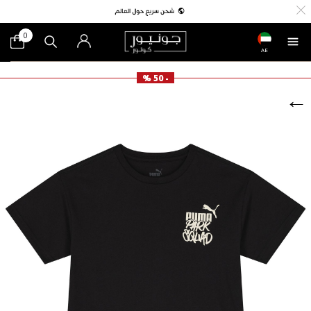
0
AE
- 50 %