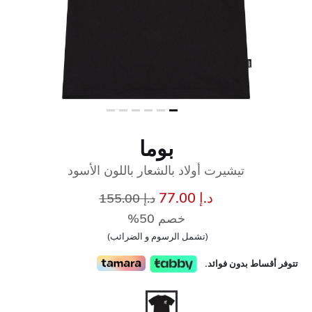
بوما
تيشيرت أولاد بالشعار باللون الأسود
إلى
سعر مخفض من
د.إ 77.00
د.إ 155.00
خصم 50%
(تشمل الرسوم و الضرائب)
تتوفر أقساط بدون فوائد.