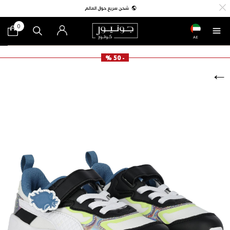
0
AE
- 50 %