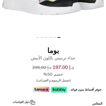
بوما
حذاء ترينيتي باللون الأبيض
إلى
سعر مخفض من
د.إ 197.00
د.إ 395.00
خصم 50%
(تشمل الرسوم و الضرائب)
تتوفر أقساط بدون فوائد.
دليل القياسات
المقاس