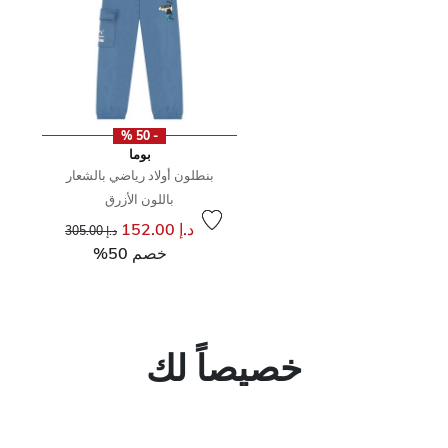
- 50 %
بوما
بنطلون أولاد رياضي بالشعار
باللون الأزرق
إلى
سعر مخفض من
د.إ 152.00
د.إ 305.00
خصم 50%
خصيصاً لك