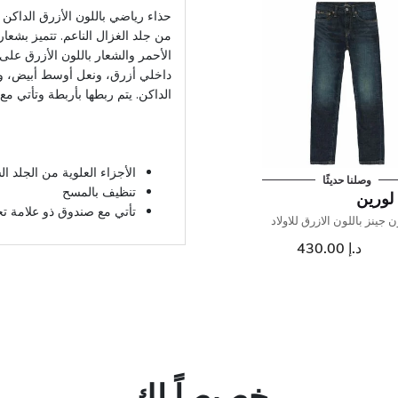
حذاء رياضي باللون الأزرق الداكن ل
من جلد الغزال الناعم. تتميز بشعار
الأحمر والشعار باللون الأزرق على
داخلي أزرق، ونعل أوسط أبيض، ون
الداكن. يتم ربطها بأربطة وتأتي م
الأجزاء العلوية من الجلد ا
وصلنا حديثًا
تنظيف بالمسح
لورين
تأتي مع صندوق ذو علامة تج
 جينز باللون الازرق للاولاد
د.إ 430.00
خصيصاً لك