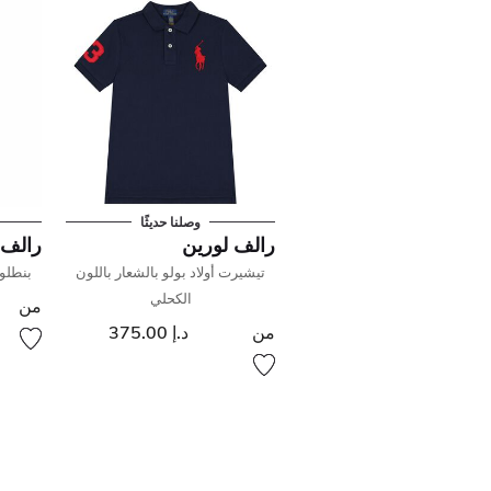
وصلنا حديثًا
رالف لورين
رالف 
تيشيرت أولاد بولو بالشعار باللون
بنطلون
الكحلي
من
من
د.إ 375.00