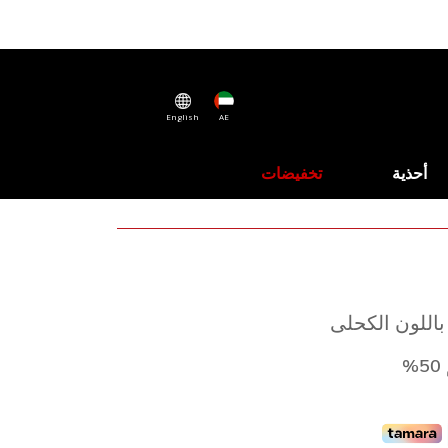
English
AE
أحذية
تخفيضات
باللون الكحلى
%