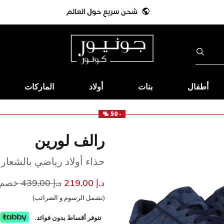
أطفال
بنات
أولاد
الماركات
- 50 %
رالف لورين
حذاء أولاد رياضي بالشعار 
إلى
سعر مخفض من
د.إ 219.00
د.إ 439.00
خصم 50
(تشمل الرسوم و الضرائب)
تتوفر أقساط بدون فوائد.