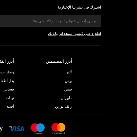
اشترك فى نشرتنا الإخبارية
اطلاع على كيفية استخدام بياناتك
أبرز المصممين
أبرز الفئ
أغنر
وصلنا حديثا
بوس
بدل أطفا
جيس
فساتين
مايورال
توبات
رالف لورين
أحذية