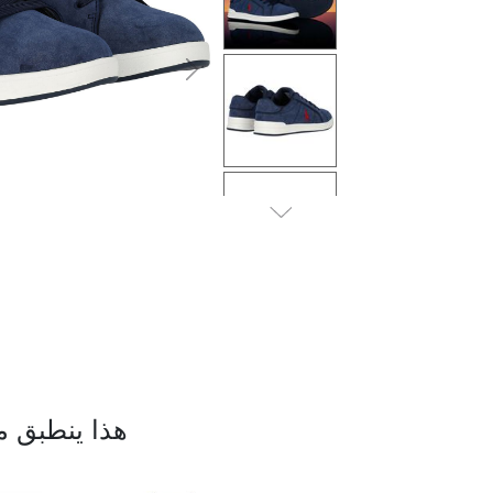
التالى
هذا ينطبق م