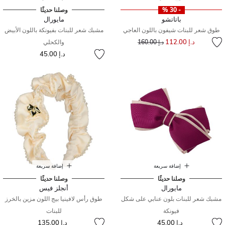
- 30 %
وصلنا حديثًا
باتاتشو
مايورال
طوق شعر للبنات شيفون باللون العاجي
مشبك شعر للبنات بفيونكة باللون الأبيض
إلى
سعر مخفض من
د.إ 112.00
د.إ 160.00
والكحلي
د.إ 45.00
إضافة سريعة
إضافة سريعة
وصلنا حديثًا
وصلنا حديثًا
مايورال
أنجلز فيس
مشبك شعر للبنات بلون عنابي على شكل
طوق رأس لافينيا بيج اللون مزين بالخرز
فيونكة
للبنات
د.إ 45.00
د.إ 135.00