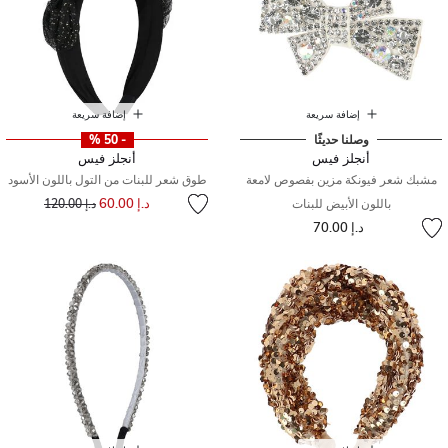
إضافة سريعة
إضافة سريعة
وصلنا حديثًا
- 50 %
أنجلز فيس
أنجلز فيس
مشبك شعر فيونكة مزين بفصوص لامعة
طوق شعر للبنات من التول باللون الأسود
إلى
سعر مخفض من
د.إ 60.00
باللون الأبيض للبنات
د.إ 120.00
د.إ 70.00