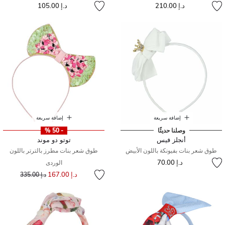
د.إ 210.00
د.إ 105.00
إضافة سريعة
إضافة سريعة
وصلنا حديثًا
- 50 %
أنجلز فيس
توتو دو موند
طوق شعر بنات بفيونكة باللون الأبيض
طوق شعر بنات مطرز بالترتر باللون
د.إ 70.00
الوردى
إلى
سعر مخفض من
د.إ 167.00
د.إ 335.00