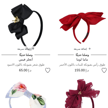
إضافة سريعة
إضافة سريعة
وصلنا حديثًا
وصلنا حديثًا
ماما لوما
أنجلز فيس
طوق رأس بفيونكة للبنات باللون الأحمر
طوق شعر بفيونكة باللون الاسود
د.إ 155.00
د.إ 65.00