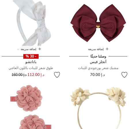
إضافة سريعة
إضافة سريعة
وصلنا حديثًا
- 30 %
أنجلز فيس
باتاتشو
مشبك شعر بورجوندي للبنات
طوق شعر للبنات باللون العاجي
إلى
سعر مخفض من
د.إ 70.00
د.إ 112.00
د.إ 160.00