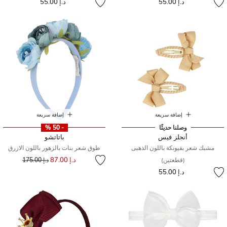
د.إ 55.00
د.إ 55.00
إضافة سريعة
إضافة سريعة
وصلنا حديثًا
- 50 %
أنجلز فيس
باتاتشو
مشبك شعر بفيونكة باللون الذهبى
طوق شعر بنات بالزهور باللون الازرق
إلى
سعر مخفض من
د.إ 87.00
(قطعتين)
د.إ 175.00
د.إ 55.00