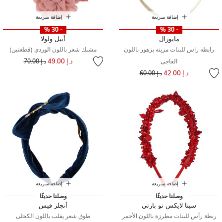
إضافة سريعة
إضافة سريعة
- 30 %
- 30 %
مايورال
أبيل ولولا
رابطه راس للبنات مزينه بزهور باللون
مشبك شعر باللون الوردي (قطعتين)
إلى
سعر مخفض من
د.إ 49.00
العاجى
د.إ 70.00
إلى
سعر مخفض من
د.إ 42.00
د.إ 60.00
إضافة سريعة
إضافة سريعة
وصلنا حديثًا
وصلنا حديثًا
سينا لايكس تو بارتي
أنجلز فيس
ربطة رأس للبنات مطرزة باللون الأحمر
طوق شعر يقلب باللون الكحلى