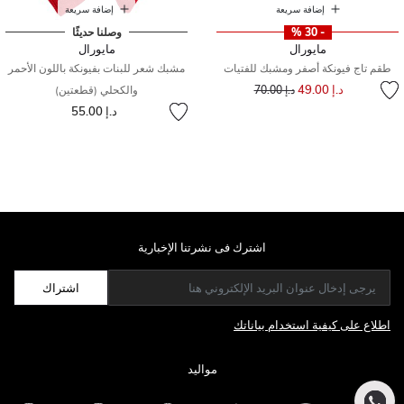
إضافة سريعة
إضافة سريعة
- 30 %
وصلنا حديثًا
مايورال
مايورال
طقم تاج فيونكة أصفر ومشبك للفتيات
مشبك شعر للبنات بفيونكة باللون الأحمر
إلى
سعر مخفض من
د.إ 49.00
د.إ 70.00
والكحلي (قطعتين)
د.إ 55.00
اشترك فى نشرتنا الإخبارية
اشتراك
اطلاع على كيفية استخدام بياناتك
مواليد