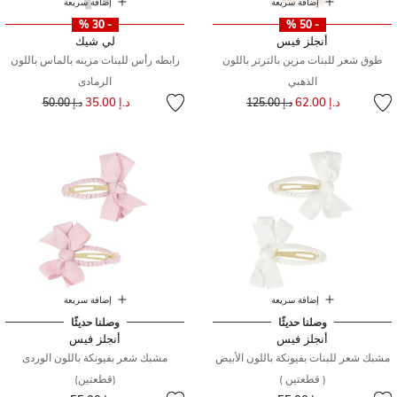
إضافة سريعة
إضافة سريعة
- 30 %
- 50 %
أنجلز فيس
لي شيك
طوق شعر للبنات مزين بالترتر باللون
رابطه رأس للبنات مزينه بالماس باللون
الذهبي
الرمادى
إلى
سعر مخفض من
إلى
سعر مخفض من
د.إ 62.00
د.إ 35.00
د.إ 125.00
د.إ 50.00
إضافة سريعة
إضافة سريعة
وصلنا حديثًا
وصلنا حديثًا
أنجلز فيس
أنجلز فيس
مشبك شعر للبنات بفيونكة باللون الأبيض
مشبك شعر بفيونكة باللون الوردى
( قطعتين )
(قطعتين)