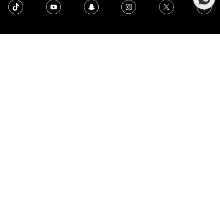
أبرز المصممين
أبرز الفئات
يدعم
معلومات عنا
SHOPPING ONLINE