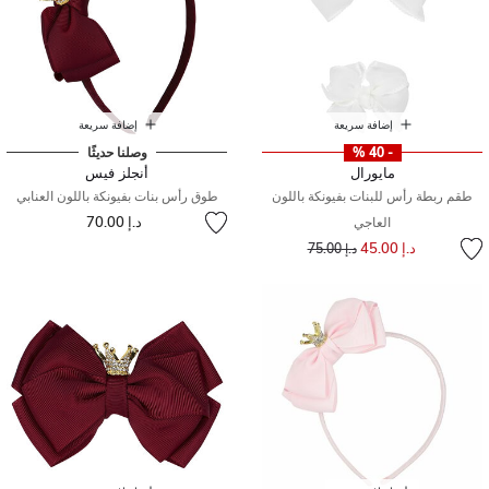
إضافة سريعة
إضافة سريعة
- 40 %
وصلنا حديثًا
مايورال
أنجلز فيس
طقم ربطة رأس للبنات بفيونكة باللون
طوق رأس بنات بفيونكة باللون العنابي
د.إ 70.00
العاجي
إلى
سعر مخفض من
د.إ 45.00
د.إ 75.00