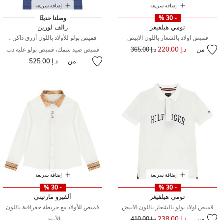
إضافة سريعة
إضافة سريعة
- 30 %
وصلنا حديثًا
تومي هيلفيغر
رالف لورين
قميص اولاد بالشعار باللون الابيض
قميص بولو للأولاد باللون أزرق داكن ،
من
د.إ 220.00
إلى
سعر مخفض من
د.إ 365.00
قميص صيد سمك، قميص بولو عليه دب
من
د.إ 525.00
إضافة سريعة
إضافة سريعة
- 30 %
- 30 %
تومي هيلفيغر
ألفيرو مارتيني
قميص اولاد بولو بالشعار باللون الابيض
قميص للأولاد مع خريطة جغرافية باللون
من
د.إ 238.00
إلى
سعر مخفض من
د.إ 410.00
الأبيض