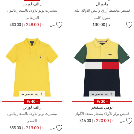
مايورال
رالف لورين
قميص مخطط أزرق وأبيض للأولاد عليه
تيشيرت بولو للاولاد بالشعار باللون
صورة كلب
البرتقالى
د.إ 130.00
من
د.إ 248.00
إلى
سعر مخفض من
د.إ 460.00
إضافة سريعة
إضافة سريعة
- 40 %
- 30 %
تومي هيلفيغر
رالف لورين
قميص بولو للأولاد بشعار متعدد الألوان
تيشيرت بولو للاولاد بالشعار باللون
من
د.إ 220.00
إلى
سعر مخفض من
د.إ 315.00
الاصفر
من
د.إ 213.00
إلى
سعر مخفض من
د.إ 355.00