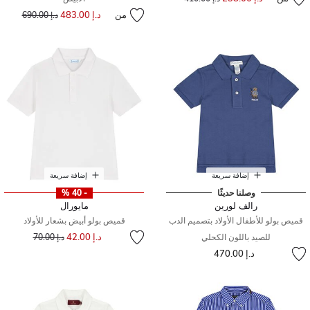
من
د.إ 483.00
إلى
سعر مخفض من
د.إ 690.00
إضافة سريعة
إضافة سريعة
وصلنا حديثًا
- 40 %
رالف لورين
مايورال
قميص بولو للأطفال الأولاد بتصميم الدب
قميص بولو أبيض بشعار للأولاد
إلى
سعر مخفض من
د.إ 42.00
للصيد باللون الكحلي
د.إ 70.00
د.إ 470.00