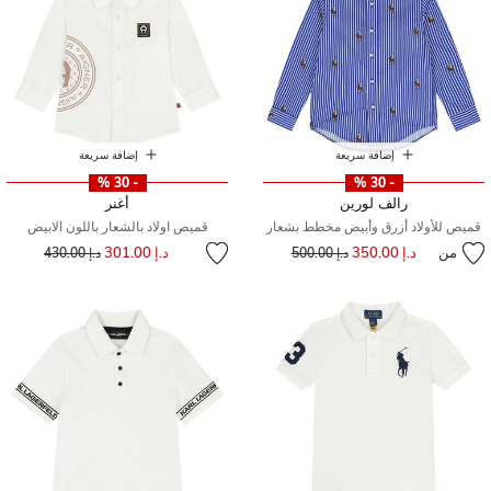
إضافة سريعة
إضافة سريعة
- 30 %
- 30 %
رالف لورين
أغنر
قميص للأولاد أزرق وأبيض مخطط بشعار
قميص اولاد بالشعار باللون الابيض
إلى
سعر مخفض من
من
د.إ 350.00
إلى
سعر مخفض من
د.إ 301.00
د.إ 500.00
د.إ 430.00