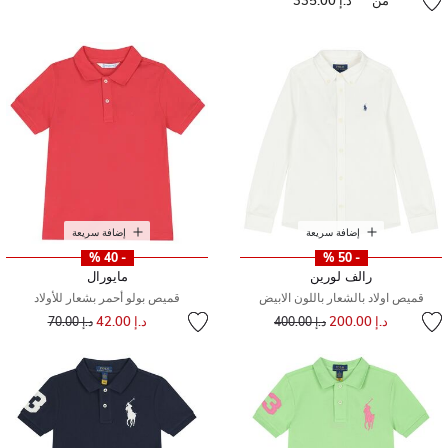
من
د.إ 335.00
إضافة سريعة
إضافة سريعة
- 40 %
- 50 %
رالف لورين
مايورال
قميص اولاد بالشعار باللون الابيض
قميص بولو أحمر بشعار للأولاد
إلى
سعر مخفض من
إلى
سعر مخفض من
د.إ 200.00
د.إ 42.00
د.إ 400.00
د.إ 70.00