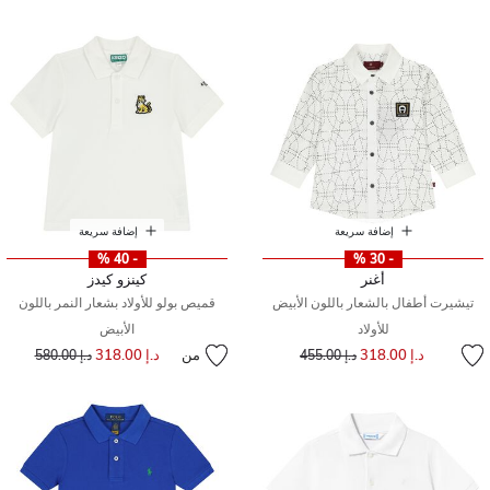
إضافة سريعة
إضافة سريعة
- 40 %
- 30 %
أغنر
كينزو كيدز
تيشيرت أطفال بالشعار باللون الأبيض
قميص بولو للأولاد بشعار النمر باللون
للأولاد
الأبيض
إلى
سعر مخفض من
د.إ 318.00
من
د.إ 318.00
إلى
سعر مخفض من
د.إ 455.00
د.إ 580.00