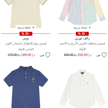
إضافة سريعة
إضافة سريعة
- 30 %
- 30 %
رالف لورين
بوس
قميص مخطط باللونين الأزرق و الأخضر
قميص بولو للاطفال بالشعار باللون
للأولاد
العاجي للاولاد
من
د.إ 350.00
إلى
سعر مخفض من
من
د.إ 189.00
إلى
سعر مخفض من
د.إ 600.00
د.إ 270.00