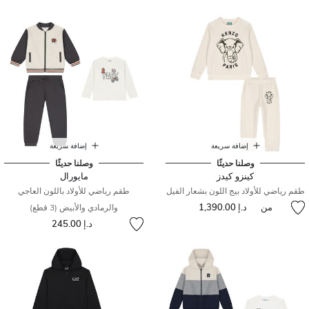
إضافة سريعة
إضافة سريعة
وصلنا حديثًا
وصلنا حديثًا
كينزو كيدز
مايورال
طقم رياضي للأولاد بيج اللون بشعار الفيل
طقم رياضي للأولاد باللون العاجي
من
د.إ 1,390.00
والرمادي والأبيض (3 قطع)
د.إ 245.00