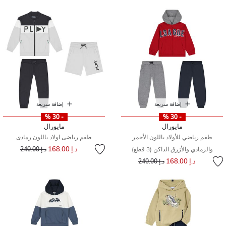
إضافة سريعة
إضافة سريعة
- 30 %
- 30 %
مايورال
مايورال
طقم رياضي للأولاد باللون الأحمر
طقم رياضى اولاد باللون رمادى
إلى
سعر مخفض من
د.إ 168.00
والرمادي والأزرق الداكن (3 قطع)
د.إ 240.00
إلى
سعر مخفض من
د.إ 168.00
د.إ 240.00