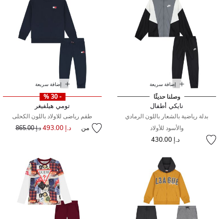
إضافة سريعة
إضافة سريعة
وصلنا حديثًا
- 30 %
نايكي أطفال
تومي هيلفيغر
بدلة رياضية بالشعار باللون الرمادي
طقم رياضى للاولاد باللون الكحلى
من
د.إ 493.00
إلى
سعر مخفض من
والأسود للأولاد
د.إ 865.00
د.إ 430.00