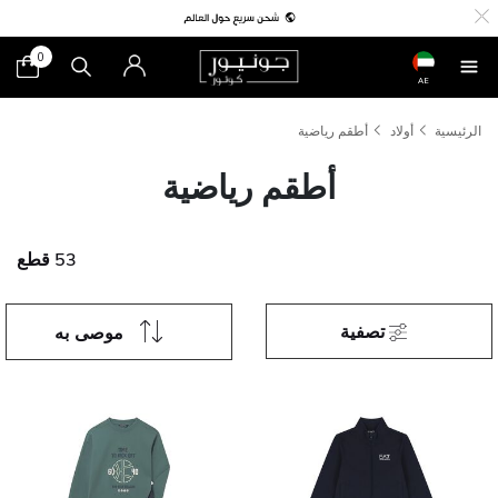
0
AE
الرئيسية
أولاد
أطقم رياضية
أطقم رياضية
53 قطع
تصفية
موصى به