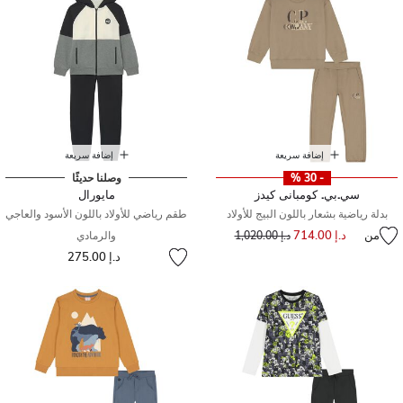
إضافة سريعة
إضافة سريعة
- 30 %
وصلنا حديثًا
سي.بي. كومبانى كيدز
مايورال
بدلة رياضية بشعار باللون البيج للأولاد
طقم رياضي للأولاد باللون الأسود والعاجي
من
د.إ 714.00
سعر مخفض من
إلى
د.إ 1,020.00
والرمادي
د.إ 275.00