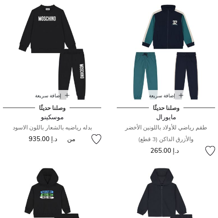
إضافة سريعة
إضافة سريعة
وصلنا حديثًا
وصلنا حديثًا
مايورال
موسكينو
طقم رياضي للأولاد باللونين الأخضر
بدله رياضيه بالشعار باللون الاسود
من
د.إ 935.00
والأزرق الداكن (3 قطع)
د.إ 265.00