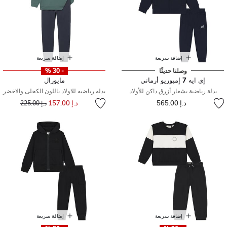
إضافة سريعة
إضافة سريعة
وصلنا حديثًا
- 30 %
إى ايه 7 إمبوريو أرماني
مايورال
بدلة رياضية بشعار أزرق داكن للأولاد
بدله رياضيه للاولاد باللون الكحلى والاخضر
إلى
سعر مخفض من
د.إ 565.00
د.إ 157.00
د.إ 225.00
إضافة سريعة
إضافة سريعة