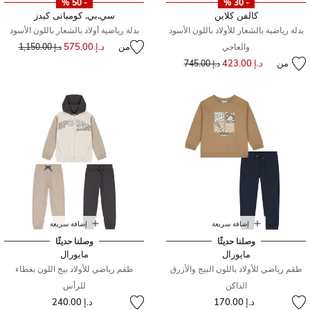
- 50 %
- 30 %
كالفن كلاين
سي.بي. كومبانى كيدز
بدلة رياضية بالشعار للأولاد باللون الأسود
بدلة رياضية أولاد بالشعار باللون الأسود
من
د.إ 575.00
سعر مخفض من
إلى
والعاجي
د.إ 1,150.00
من
د.إ 423.00
إلى
سعر مخفض من
د.إ 745.00
إضافة سريعة
إضافة سريعة
وصلنا حديثًا
وصلنا حديثًا
مايورال
مايورال
طقم رياضي للأولاد باللون البيج والأزرق
طقم رياضي للأولاد بيج اللون بغطاء
الداكن
للرأس
د.إ 170.00
د.إ 240.00