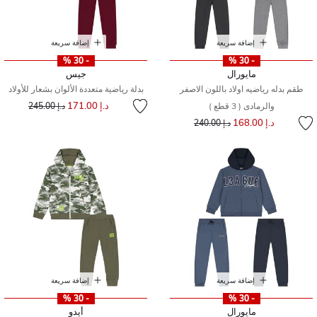
إضافة سريعة
إضافة سريعة
- 30 %
- 30 %
مايورال
جيس
طقم بدله رياضيه اولاد باللون الاصفر
بدلة رياضية متعددة الألوان بشعار للأولاد
إلى
سعر مخفض من
د.إ 171.00
والرمادى ( 3 قطع )
د.إ 245.00
إلى
سعر مخفض من
د.إ 168.00
د.إ 240.00
إضافة سريعة
إضافة سريعة
- 30 %
- 30 %
مايورال
أيدو