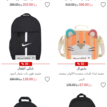
إلى
سعر مخفض من
إلى
سعر مخفض من
د.إ 306.00
د.إ 203.00
د.إ 510.00
د.إ 290.00
إضافة سريعة
إضافة سريعة
- 30 %
- 50 %
مايورال
نايكي أطفال
حقيبة غداء للبنات متعددة الألوان بنقشة
حقيبة ظهر ذات شعار أسود
إلى
سعر مخفض من
د.إ 126.00
النمر
د.إ 180.00
إلى
سعر مخفض من
د.إ 67.00
د.إ 135.00