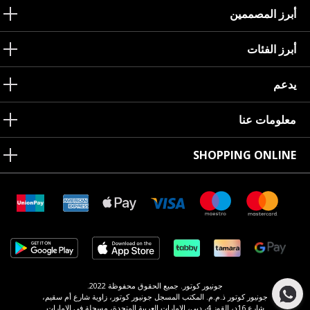
أبرز المصممين
أبرز الفئات
يدعم
معلومات عنا
SHOPPING ONLINE
جونيور كوتور. جميع الحقوق محفوظة 2022.
جونيور كوتور ذ.م.م. المكتب المسجل جونيور كوتور، زاوية شارع أم سقيم،
شارع 16د، القوز 4، دبي، الإمارات العربية المتحدة، مسجلة في الإمارات