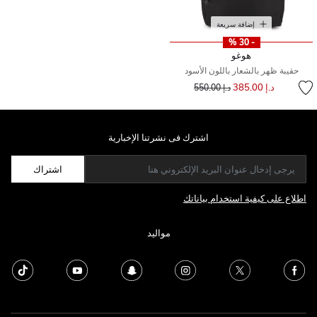
إضافة سريعة
- 30 %
هوغو
حقيبة ظهر بالشعار باللون الأسود
إلى
سعر مخفض من
د.إ 385.00
د.إ 550.00
اشترك فى نشرتنا الإخبارية
اشتراك
اطلاع على كيفية استخدام بياناتك
مواليد