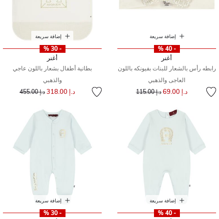
إضافة سريعة
إضافة سريعة
- 30 %
- 40 %
أغنر
أغنر
رابطه رأس بالشعار للبنات بفيونكه باللون
بطانية أطفال بشعار باللون عاجي
العاجى والذهبي
والذهبي
إلى
سعر مخفض من
إلى
سعر مخفض من
د.إ 69.00
د.إ 318.00
د.إ 115.00
د.إ 455.00
إضافة سريعة
إضافة سريعة
- 30 %
- 40 %