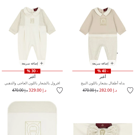
إضافة سريعة
إضافة سريعة
- 30 %
- 40 %
أغنر
أغنر
بدله أطفال بشعار باللون البيج
افرول بالشعار باللون العاجى والذهبي
إلى
سعر مخفض من
إلى
سعر مخفض من
د.إ 282.00
د.إ 329.00
د.إ 470.00
د.إ 470.00