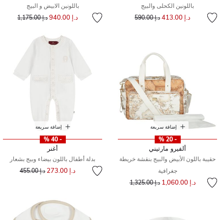
باللونين الكحلى والبيج
باللونين الابيض و البيج
إلى
سعر مخفض من
سعر مخفض من
إلى
د.إ 413.00
د.إ 940.00
د.إ 590.00
د.إ 1,175.00
إضافة سريعة
إضافة سريعة
- 40 %
- 20 %
ألفيرو مارتيني
أغنر
حقيبة باللون الأبيض والبيج بنقشة خريطة
بدلة أطفال باللون بيضاء وبيج بشعار
إلى
سعر مخفض من
د.إ 273.00
جغرافية
د.إ 455.00
سعر مخفض من
إلى
د.إ 1,060.00
د.إ 1,325.00