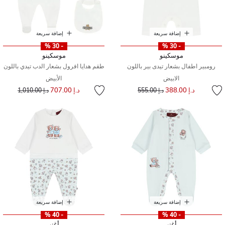
إضافة سريعة
إضافة سريعة
- 30 %
- 30 %
موسكينو
موسكينو
رومبير اطفال بشعار تيدى بير باللون
طقم هدايا افرول بشعار الدب تيدي باللون
الابيض
الأبيض
إلى
سعر مخفض من
سعر مخفض من
إلى
د.إ 388.00
د.إ 707.00
د.إ 555.00
د.إ 1,010.00
إضافة سريعة
إضافة سريعة
- 40 %
- 40 %
أغنر
أغنر