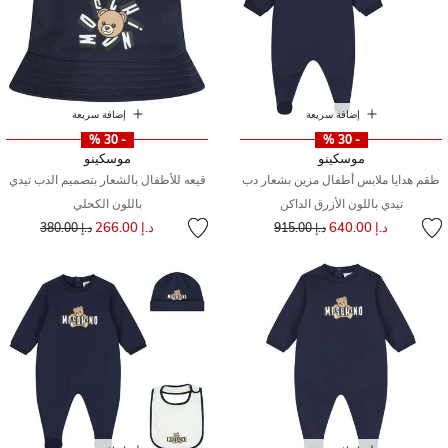
إضافة سريعة
إضافة سريعة
- 30 %
- 30 %
موسكينو
موسكينو
طقم هدايا ملابس أطفال مزين بشعار دب
قيعه للأطفال بالشعار بتصميم الدب تيدي
تيدي باللون الأزرق الداكن
باللون الكحلي
إلى
سعر مخفض من
إلى
سعر مخفض من
د.إ 640.00
د.إ 266.00
د.إ 915.00
د.إ 380.00