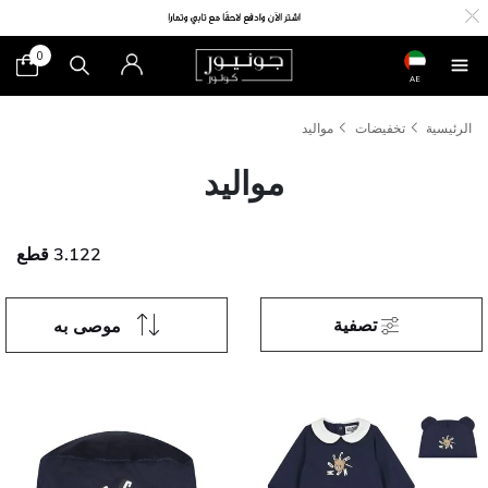
0
AE
الرئيسية
تخفيضات
مواليد
مواليد
3.122 قطع
تصفية
موصى به