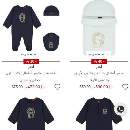
إضافة سريعة
إضافة سريعة
- 30 %
- 40 %
أغنر
أغنر
مدس أطفال بالشعار باللون الأزرق
طقم هدايا ملابس أطفال أولاد باللون
والذهبي للأولاد
الكحلي والذهبي
إلى
سعر مخفض من
إلى
سعر مخفض من
د.إ 390.00
د.إ 472.00
د.إ 650.00
د.إ 675.00