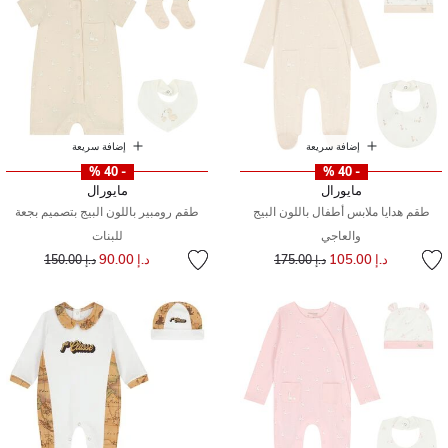
إضافة سريعة
إضافة سريعة
- 40 %
- 40 %
مايورال
مايورال
طقم هدايا ملابس أطفال باللون البيج
طقم رومبير باللون البيج بتصميم بجعة
والعاجي
للبنات
إلى
سعر مخفض من
إلى
سعر مخفض من
د.إ 105.00
د.إ 90.00
د.إ 175.00
د.إ 150.00