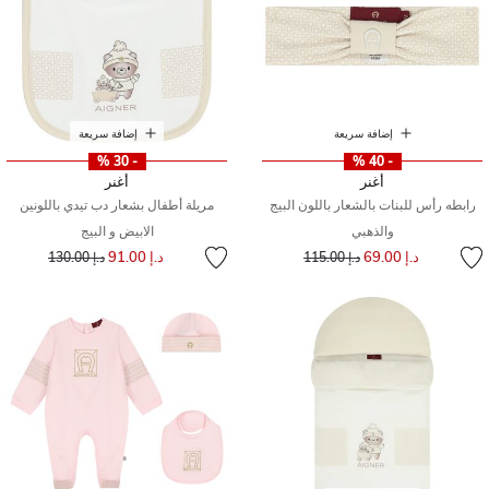
إضافة سريعة
إضافة سريعة
- 30 %
- 40 %
أغنر
أغنر
رابطه رأس للبنات بالشعار باللون البيج
مريلة أطفال بشعار دب تيدي باللونين
والذهبي
الابيض و البيج
إلى
سعر مخفض من
إلى
سعر مخفض من
د.إ 69.00
د.إ 91.00
د.إ 115.00
د.إ 130.00