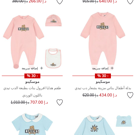
د.إ 640.00
د.إ 266.00
د.إ 915.00
د.إ 380.00
إضافة سريعة
إضافة سريعة
- 30 %
- 30 %
موسكينو
موسكينو
بدلة أطفال بناتي مزينة بشعار دب تيدي
طقم هدايا افرول بنات بطبعة الدب تيدي
إلى
سعر مخفض من
د.إ 434.00
د.إ 620.00
باللون الوردي
سعر مخفض من
إلى
د.إ 707.00
د.إ 1,010.00