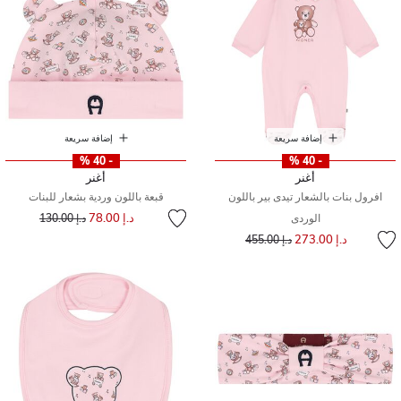
إضافة سريعة
إضافة سريعة
- 40 %
- 40 %
أغنر
أغنر
افرول بنات بالشعار تيدى بير باللون
قبعة باللون وردية بشعار للبنات
إلى
سعر مخفض من
د.إ 78.00
الوردى
د.إ 130.00
إلى
سعر مخفض من
د.إ 273.00
د.إ 455.00