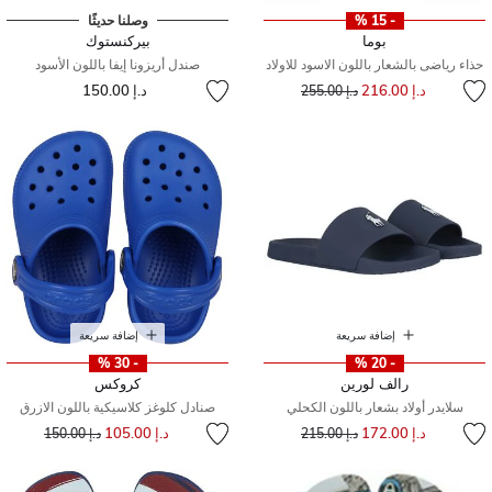
- 15 %
وصلنا حديثًا
بوما
بيركنستوك
حذاء رياضى بالشعار باللون الاسود للاولاد
صندل أريزونا إيفا باللون الأسود
إلى
سعر مخفض من
د.إ 216.00
د.إ 150.00
د.إ 255.00
إضافة سريعة
إضافة سريعة
- 30 %
- 20 %
رالف لورين
كروكس
سلايدر أولاد بشعار باللون الكحلي
صنادل كلوغز كلاسيكية باللون الازرق
إلى
سعر مخفض من
إلى
سعر مخفض من
د.إ 172.00
د.إ 105.00
د.إ 215.00
د.إ 150.00