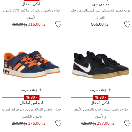
يو جي جي
نايكي أطفال
بوت قصير كلاسيكي بني كستنائي من جلد
حذاء رياضي نايكي اير ماكس 270 باللون
الغزال
الأسود
إلى
سعر مخفض من
د.إ 565.00
د.إ 315.00
د.إ 450.00
إضافة سريعة
إضافة سريعة
- 30 %
- 30 %
نايكي أطفال
أديداس أطفال
حذاء رياضي بشعار جاتو باللونين الأبيض
حذاء رياضي للأولاد من ديزني جراند كورت
والأسود
باللون الكحلي
إلى
سعر مخفض من
إلى
سعر مخفض من
د.إ 297.00
د.إ 175.00
د.إ 425.00
د.إ 250.00