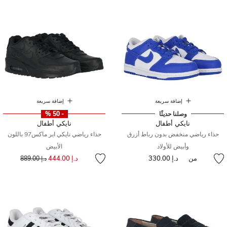
إضافة سريعة
إضافة سريعة
وصلنا حديثًا
- 50 %
نايكي أطفال
نايكي أطفال
حذاء رياضي منخفض بدون رباط أزرق
حذاء رياضي نايكي اير ماكس97 باللون
وأبيض للأولاد
الأبيض
إلى
سعر مخفض من
من
د.إ 330.00
د.إ 444.00
د.إ 889.00