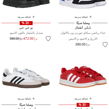
إضافة سريعة
إضافة سريعة
وصلنا حديثًا
- 20 %
نايكي أطفال
يو جي جي
حذاء رياضي سكاي جوردن ون بالالوان
صندل بالشعار باللون الاسود
إلى
سعر مخفض من
د.إ 472.00
الازرق و الاسود و الابيض
د.إ 590.00
د.إ 380.00
إضافة سريعة
إضافة سريعة
- 30 %
وصلنا حديثًا