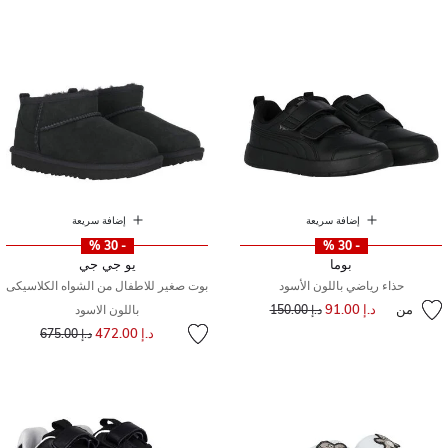
إضافة سريعة
إضافة سريعة
- 30 %
- 30 %
بوما
يو جي جي
حذاء رياضي باللون الأسود
بوت صغير للاطفال من الشواه الكلاسيكى
من
د.إ 91.00
إلى
سعر مخفض من
د.إ 150.00
باللون الاسود
إلى
سعر مخفض من
د.إ 472.00
د.إ 675.00