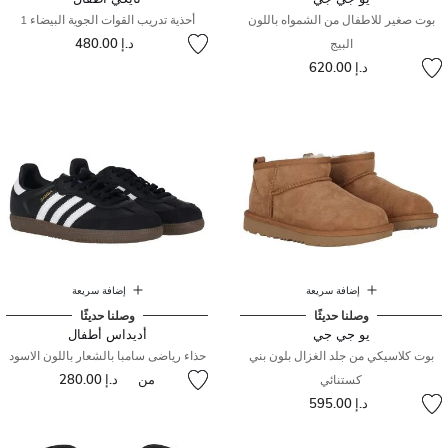
بوت صغير للاطفال من الشمواه باللون
أحذية تدريب القوات الجوية البيضاء 1
د.إ 480.00
البيج
د.إ 620.00
إضافة سريعة
إضافة سريعة
وصلنا حديثًا
وصلنا حديثًا
يو جي جي
أديداس أطفال
بوت كلاسيكي من جلد الغزال بلون بني
حذاء رياضى سامبا بالشعار باللون الاسود
من
د.إ 280.00
كستنائي
د.إ 595.00