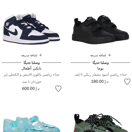
إضافة سريعة
إضافة سريعة
وصلنا حديثًا
وصلنا حديثًا
بوما
نايكي أطفال
حذاء رياضي أسود بشعار ريكي 5 إنف
حذاء رياضي باللون الابيض و الكحلي إير
د.إ 180.00
جوردان 1 ميد
د.إ 600.00