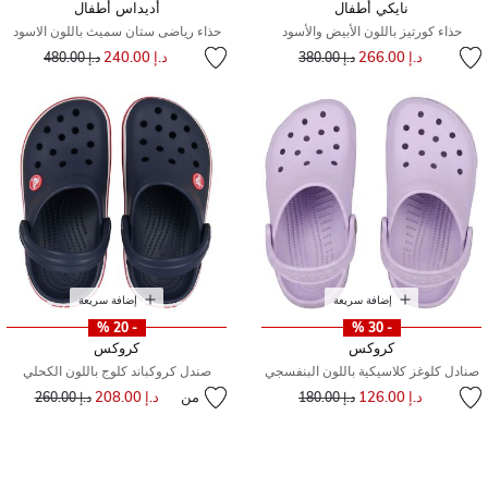
نايكي أطفال
أديداس أطفال
حذاء كورتيز باللون الأبيض والأسود
حذاء رياضى ستان سميث باللون الاسود
إلى
سعر مخفض من
إلى
سعر مخفض من
د.إ 266.00
د.إ 240.00
د.إ 380.00
د.إ 480.00
إضافة سريعة
إضافة سريعة
- 20 %
- 30 %
كروكس
كروكس
صنادل كلوغز كلاسيكية باللون البنفسجي
صندل كروكباند كلوج باللون الكحلي
إلى
سعر مخفض من
د.إ 126.00
من
د.إ 208.00
إلى
سعر مخفض من
د.إ 180.00
د.إ 260.00