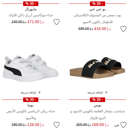
- 30 %
- 30 %
يو جي جي
مايورال
بوت صغير من الشمواه الكلاسيكى
حذاء موكاسين أزرق داكن للأولاد
إلى
سعر مخفض من
د.إ 171.00
للاطفال باللون الاسود
د.إ 245.00
إلى
سعر مخفض من
د.إ 416.00
د.إ 595.00
إضافة سريعة
إضافة سريعة
- 30 %
- 30 %
بوس
بوما
شباشب بشعار العلامة باللونين الاسود و
حذاء ريكي الرياضي باللونين الأبيض
البيج للاولاد
والأسود
إلى
سعر مخفض من
من
د.إ 168.00
إلى
سعر مخفض من
د.إ 126.00
د.إ 265.00
د.إ 180.00