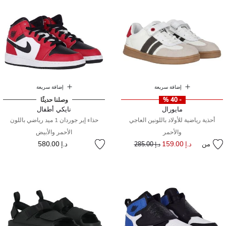
إضافة سريعة
إضافة سريعة
- 40 %
وصلنا حديثًا
مايورال
نايكي أطفال
أحذية رياضية للأولاد باللونين العاجي
حذاء إير جوردان 1 ميد رياضي باللون
والأحمر
الأحمر والأبيض
من
د.إ 159.00
إلى
سعر مخفض من
د.إ 580.00
د.إ 285.00