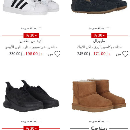
إضافة سريعة
إضافة سريعة
- 30 %
- 30 %
مايورال
أديداس أطفال
حذاء موكاسين أزرق داكن للأولاد
حذاء رياضي سوبر ستار باللون الأبيض
من
د.إ 171.00
إلى
سعر مخفض من
من
د.إ 196.00
إلى
سعر مخفض من
د.إ 245.00
د.إ 330.00
إضافة سريعة
إضافة سريعة
وصلنا حديثًا
- 30 %