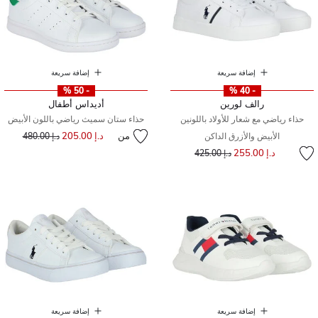
إضافة سريعة
إضافة سريعة
- 50 %
- 40 %
رالف لورين
أديداس أطفال
حذاء رياضي مع شعار للأولاد باللونين
حذاء ستان سميث رياضي باللون الأبيض
من
د.إ 205.00
إلى
سعر مخفض من
الأبيض والأزرق الداكن
د.إ 480.00
إلى
سعر مخفض من
د.إ 255.00
د.إ 425.00
إضافة سريعة
إضافة سريعة