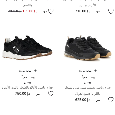
الأبيض والبيج
والفضي
من
د.إ 710.00
من
د.إ 159.00
إلى
سعر مخفض من
د.إ 290.00
إضافة سريعة
إضافة سريعة
وصلنا حديثًا
وصلنا حديثًا
بوس
بوس
حذاء رياضي تصميم ميني مي بالشعار
حذاء رياضي للأولاد بالشعار باللون الأسود
من
د.إ 750.00
باللون الأسود للأولاد
من
د.إ 625.00