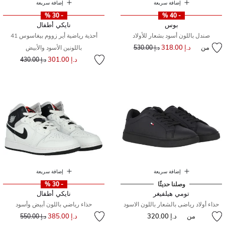
إضافة سريعة
إضافة سريعة
- 30 %
- 40 %
بوس
نايكي أطفال
صندل باللون أسود بشعار للأولاد
أحذية رياضية أير زووم بيغاسوس 41
من
د.إ 318.00
إلى
سعر مخفض من
د.إ 530.00
باللونين الأسود والأبيض
إلى
سعر مخفض من
د.إ 301.00
د.إ 430.00
إضافة سريعة
إضافة سريعة
وصلنا حديثًا
- 30 %
تومي هيلفيغر
نايكي أطفال
حذاء أولاد رياضى بالشعار باللون الاسود
حذاء رياضي باللون أبيض وأسود
إلى
سعر مخفض من
من
د.إ 320.00
د.إ 385.00
د.إ 550.00