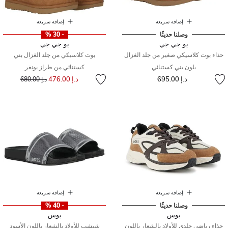
إضافة سريعة
إضافة سريعة
وصلنا حديثًا
- 30 %
يو جي جي
يو جي جي
حذاء بوت كلاسيكي صغير من جلد الغزال
بوت كلاسيكي من جلد الغزال بني
بلون بني كستنائي
كستنائي من طراز يونغر
إلى
سعر مخفض من
د.إ 695.00
د.إ 476.00
د.إ 680.00
إضافة سريعة
إضافة سريعة
وصلنا حديثًا
- 40 %
بوس
بوس
حذاء رياضي جلدي للأولاد بالشعار باللون
شبشب للأولاد بالشعار باللون الأسود