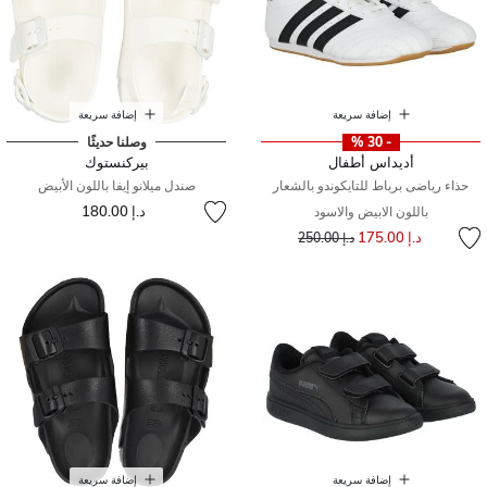
إضافة سريعة
إضافة سريعة
- 30 %
وصلنا حديثًا
أديداس أطفال
بيركنستوك
حذاء رياضى برباط للتايكوندو بالشعار
صندل ميلانو إيفا باللون الأبيض
د.إ 180.00
باللون الابيض والاسود
إلى
سعر مخفض من
د.إ 175.00
د.إ 250.00
إضافة سريعة
إضافة سريعة