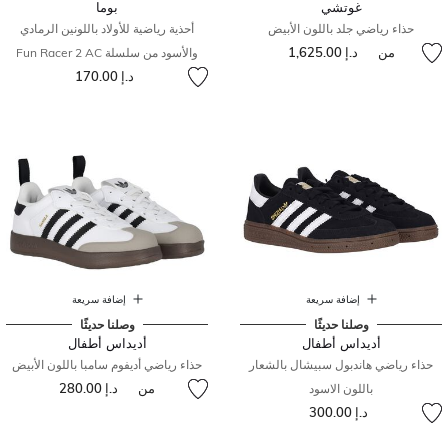
غوتشي
بوما
حذاء رياضي جلد باللون الأبيض
أحذية رياضية للأولاد باللونين الرمادي
من
د.إ 1,625.00
والأسود من سلسلة Fun Racer 2 AC
د.إ 170.00
إضافة سريعة
إضافة سريعة
وصلنا حديثًا
وصلنا حديثًا
أديداس أطفال
أديداس أطفال
حذاء رياضي هاندبول سبيشال بالشعار
حذاء رياضي أديفوم سامبا باللون الأبيض
من
د.إ 280.00
باللون الاسود
د.إ 300.00