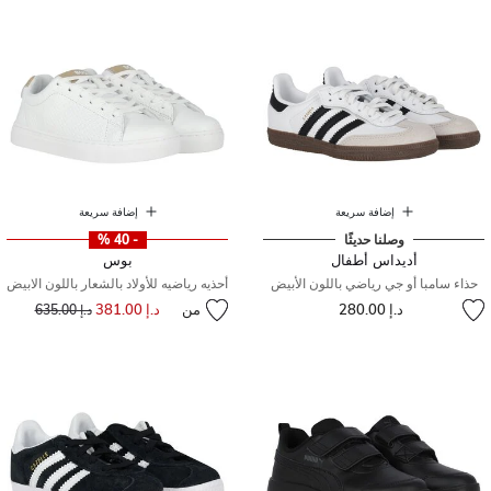
إضافة سريعة
إضافة سريعة
وصلنا حديثًا
- 40 %
أديداس أطفال
بوس
حذاء سامبا أو جي رياضي باللون الأبيض
أحذيه رياضيه للأولاد بالشعار باللون الابيض
د.إ 280.00
من
د.إ 381.00
إلى
سعر مخفض من
د.إ 635.00