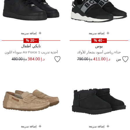
إضافة سريعة
إضافة سريعة
- 20 %
- 40 %
بوس
نايكي أطفال
حذاء رياضي أسود بشعار للأولاد
أحذية تدريب Air Force 1 سوداء اللون
إلى
سعر مخفض من
من
د.إ 411.00
إلى
سعر مخفض من
د.إ 384.00
د.إ 790.00
د.إ 480.00
إضافة سريعة
إضافة سريعة