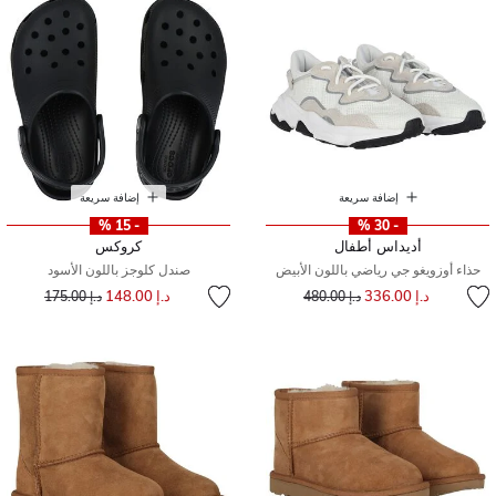
إضافة سريعة
إضافة سريعة
- 15 %
- 30 %
أديداس أطفال
كروكس
حذاء أوزويغو جي رياضي باللون الأبيض
صندل كلوجز باللون الأسود
إلى
سعر مخفض من
إلى
سعر مخفض من
د.إ 336.00
د.إ 148.00
د.إ 480.00
د.إ 175.00