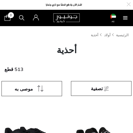
0
AE
الرئيسية
أولاد
أحذية
أحذية
513 قطع
تصفية
موصى به