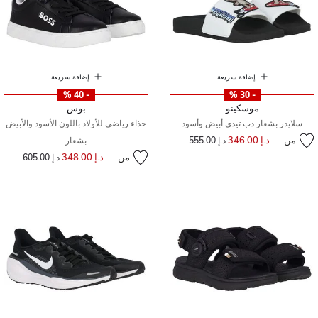
إضافة سريعة
إضافة سريعة
- 40 %
- 30 %
موسكينو
بوس
سلايدر بشعار دب تيدي أبيض وأسود
حذاء رياضي للأولاد باللون الأسود والأبيض
من
د.إ 346.00
إلى
سعر مخفض من
د.إ 555.00
بشعار
من
د.إ 348.00
إلى
سعر مخفض من
د.إ 605.00