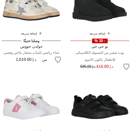
إضافة سريعة
إضافة سريعة
- 30 %
وصلنا حديثًا
يو جي جي
جولدن جووس
بوت صغير من الشمواه الكلاسيكى
حذاء رياضي للبنات بشعار عاجي وفضي
من
د.إ 1,010.00
للاطفال باللون الاسود
إلى
سعر مخفض من
د.إ 416.00
د.إ 595.00