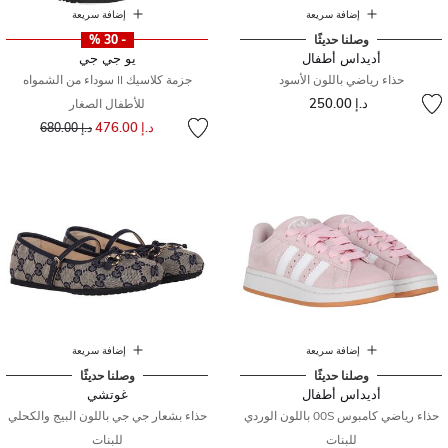
إضافة سريعة
إضافة سريعة
وصلنا حديثًا
- 30 %
أديداس أطفال
يو جي جي
حذاء رياضي باللون الأسود
جزمة كلاسيك II سوداء من الشمواه
د.إ 250.00
للأطفال الصغار
إلى
سعر مخفض من
د.إ 476.00
د.إ 680.00
إضافة سريعة
إضافة سريعة
وصلنا حديثًا
وصلنا حديثًا
أديداس أطفال
غوتشي
حذاء رياضي كامبوس 00S باللون الوردي
حذاء بشعار جي جي باللون البيج والكحلي
للبنات
للبنات