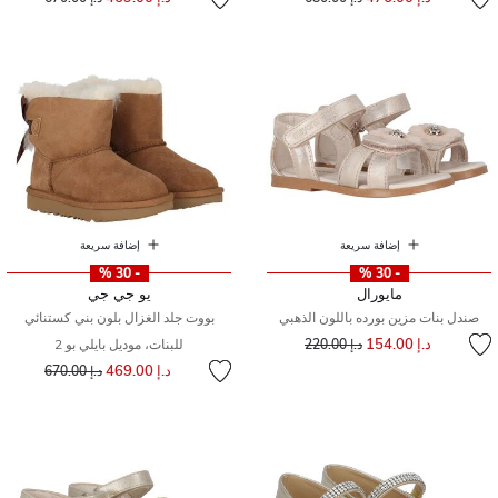
إضافة سريعة
إضافة سريعة
- 30 %
- 30 %
مايورال
يو جي جي
صندل بنات مزين بورده باللون الذهبي
بووت جلد الغزال بلون بني كستنائي
إلى
سعر مخفض من
د.إ 154.00
د.إ 220.00
للبنات، موديل بايلي بو 2
إلى
سعر مخفض من
د.إ 469.00
د.إ 670.00