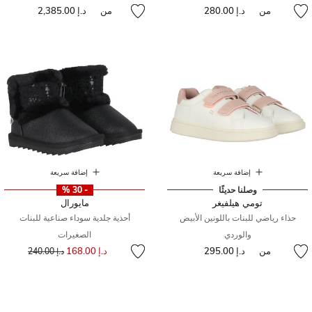
من
د.إ 280.00
من
د.إ 2,385.00
إضافة سريعة
إضافة سريعة
وصلنا حديثًا
- 30 %
تومي هيلفيغر
مايورال
حذاء رياضي للبنات باللونين الأبيض
أحذية جلدية سوداء صناعية للبنات
والوردي
الصغيرات
إلى
سعر مخفض من
من
د.إ 295.00
د.إ 168.00
د.إ 240.00