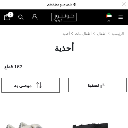
0
AE
الرئيسية
أطفال
أطفال بنات
أحذية
أحذية
162 قطع
تصفية
موصى به