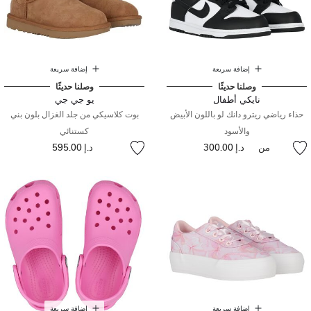
إضافة سريعة
إضافة سريعة
وصلنا حديثًا
وصلنا حديثًا
نايكي أطفال
يو جي جي
حذاء رياضي ريترو دانك لو باللون الأبيض
بوت كلاسيكي من جلد الغزال بلون بني
والأسود
كستنائي
من
د.إ 300.00
د.إ 595.00
إضافة سريعة
إضافة سريعة