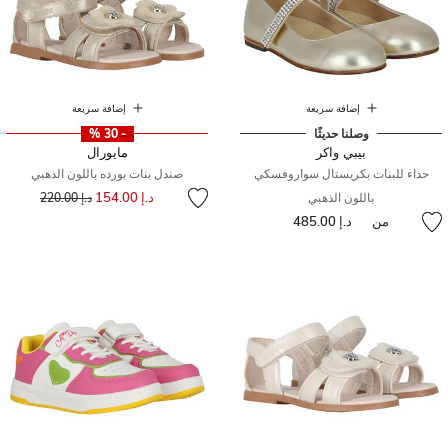
إضافة سريعة
إضافة سريعة
وصلنا حديثًا
- 30 %
بيبي واكر
مايورال
حذاء للبنات بكريستال سواروفسكي
صندل بنات بورده باللون الذهبي
إلى
سعر مخفض من
د.إ 154.00
باللون الذهبي
د.إ 220.00
من
د.إ 485.00