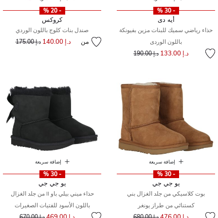
- 20 %
- 30 %
أيه دى
كروكس
حذاء رياضي سميك للبنات مزين بفيونكة
صندل بنات كلوج باللون الوردي
من
د.إ 140.00
إلى
سعر مخفض من
باللون الوردى
د.إ 175.00
إلى
سعر مخفض من
د.إ 133.00
د.إ 190.00
إضافة سريعة
إضافة سريعة
- 30 %
- 30 %
يو جي جي
يو جي جي
بوت كلاسيكي من جلد الغزال بني
حذاء ميني بيلي باو II من جلد الغزال
كستنائي من طراز يونغر
باللون الأسود للفتيات الصغيرات
إلى
سعر مخفض من
إلى
سعر مخفض من
د.إ 476.00
د.إ 469.00
د.إ 680.00
د.إ 670.00