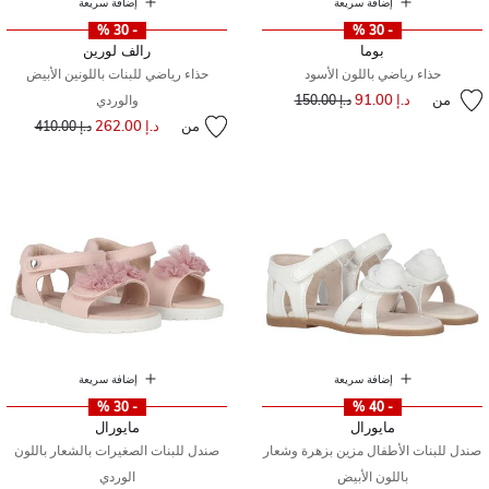
إضافة سريعة
إضافة سريعة
- 30 %
- 30 %
بوما
رالف لورين
حذاء رياضي باللون الأسود
حذاء رياضي للبنات باللونين الأبيض
من
د.إ 91.00
إلى
سعر مخفض من
د.إ 150.00
والوردي
من
د.إ 262.00
إلى
سعر مخفض من
د.إ 410.00
إضافة سريعة
إضافة سريعة
- 30 %
- 40 %
مايورال
مايورال
صندل للبنات الأطفال مزين بزهرة وشعار
صندل للبنات الصغيرات بالشعار باللون
باللون الأبيض
الوردي