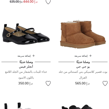
د.إ 444.00
د.إ 635.00
إضافة سريعة
إضافة سريعة
وصلنا حديثًا
وصلنا حديثًا
يو جي جي
أنجلز فيس
بوت قصير كلاسيكي بني كستنائي من جلد
حذاء للبنات بالشعار من الجلد اللامع
الغزال
باللون الاسود
د.إ 565.00
د.إ 350.00