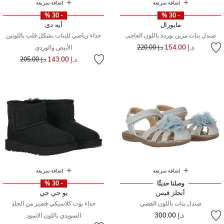
إضافة سريعة
إضافة سريعة
- 30 %
- 30 %
مايورال
أيه دى
صندل بنات مزبن بورده باللون العاجى
حذاء رياضي للبنات بشكل قلب باللونين
إلى
سعر مخفض من
د.إ 154.00
د.إ 220.00
الأبيض والوردي
إلى
سعر مخفض من
د.إ 143.00
د.إ 205.00
إضافة سريعة
إضافة سريعة
وصلنا حديثًا
- 30 %
أنجلز فيس
يو جي جي
صندل بنات باللون الفضي
حذاء بوت كلاسيكي قصير من الجلد
د.إ 300.00
السويدي باللون الاسود
إلى
سعر مخفض من