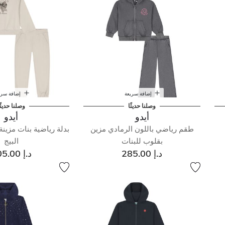
إضافة سريعة
إضافة سري
وصلنا حديثًا
وصلنا حديثً
أيدو
أيدو
طقم رياضي باللون الرمادي مزين
بدلة رياضية بنات مزينة 
بقلوب للبنات
البيج
د.إ 285.00
د.إ 205.00