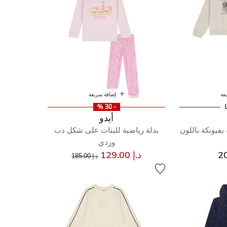
عة
إضافة سريعة
ا
- 30 %
أيدو
بفيونكة باللون
بدلة رياضية للبنات على شكل دب
وردي
إلى
سعر مخفض من
د.إ 129.00
د.إ 185.00