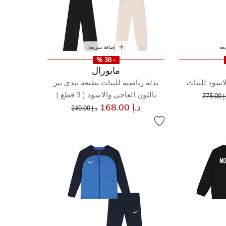
عة
إضافة سريعة
- 30 %
مايورال
لاسود للبنات
بدله رياضيه للبنات بطبعه تيدى بير
إلى
عر مخفض من
باللون العاجى والاسود ( 3 قطع )
775.00
إلى
سعر مخفض من
د.إ 168.00
د.إ 240.00