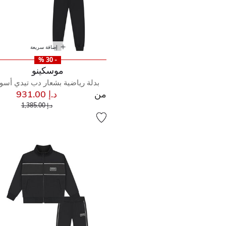
إضافة سريعة
- 30 %
موسكينو
بدلة رياضية بشعار دب تيدي أسو
من
د.إ 931.00
سعر مخفض من
إلى
د.إ 1,385.00