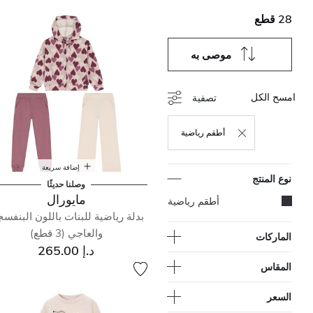
28 قطع
موصى به
امسح الكل
تصفية
أطقم رياضية
حذف التصفية مكرر حاليًا بواسطة نوع المنتج: أطقم ري
إضافة سريعة
نوع المنتج
وصلنا حديثًا
مايورال
المحدد مكرر حاليًا بواسطة نوع المنتج: أطقم رياضية
أطقم رياضية
بدلة رياضية للبنات باللون البنفس
والعاجي (3 قطع)
الماركات
د.إ 265.00
المقاس
السعر