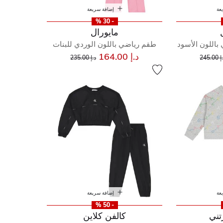
عة
إضافة سريعة
- 30 %
مايورال
 باللون الأسود
طقم رياضي باللون الوردي للبنات
إلى
عر مخفض من
إلى
سعر مخفض من
د.إ 164.00
245.00
د.إ 235.00
عة
إضافة سريعة
- 50 %
تني
كالفن كلاين