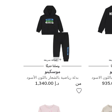
عة
إضافة سريعة
ا
وصلنا حديثًا
و
موسكينو
اللون الاسود
بدلة رياضية بالشعار باللون الأسود
من
د.إ 1,340.00