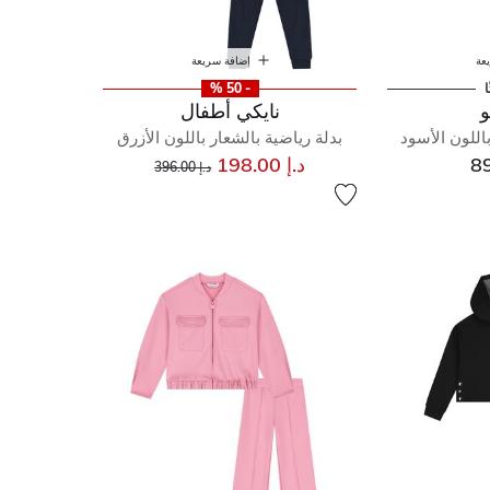
عة
إضافة سريعة
ا
- 50 %
و
نايكي أطفال
اللون الأسود
بدلة رياضية بالشعار باللون الأزرق
إلى
سعر مخفض من
د.إ 198.00
د.إ 396.00