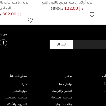
بدلة أولاد رياضية هودي باللون البيج
بدلة رياضية بنات بال
إلى
سعر مخفض من
د.إ 122.00
الرمادي
د.إ 245.00
س
د.إ 382.00
د.إ 
مواليد
اشتراك
ات
يدعم
معلومات عنا
ً
تواصل معنا
شركتنا
ل
الشحن والتوصيل
موقع المتجر
سياسية الاسترجاع
سياسية الخصوصية
بطاقات الهدايا
الشروط والأحكام