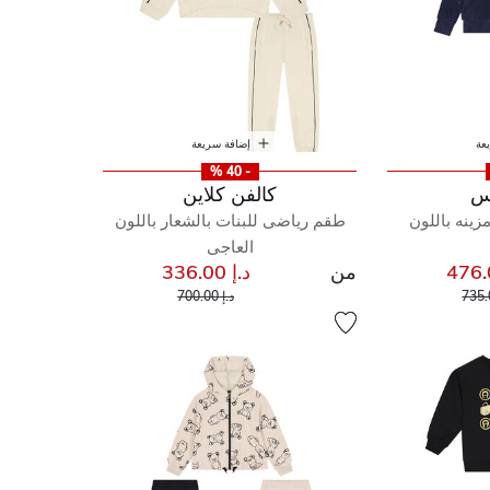
عة
إضافة سريعة
- 40 %
س
كالفن كلاين
زينه باللون
طقم رياضى للبنات بالشعار باللون
العاجى
من
د.إ 336.00
إلى
مخفض من
إلى
سعر مخفض من
د.إ 700.00