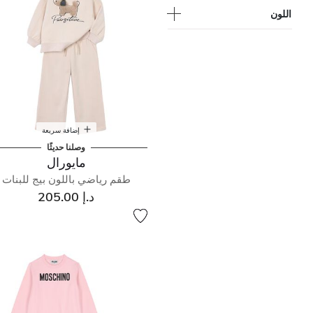
اللون
إضافة سريعة
وصلنا حديثًا
مايورال
طقم رياضي باللون بيج للبنات
د.إ 205.00