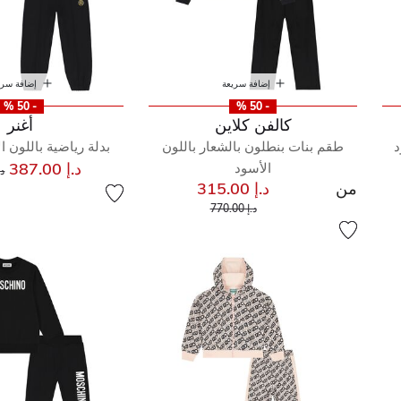
إضافة سريعة
إضافة سري
- 50 %
- 50 %
كالفن كلاين
أغنر
د
طقم بنات بنطلون بالشعار باللون
بدلة رياضية باللون ا
س
د.إ 387.00
الأسود
د.إ 
من
د.إ 315.00
إلى
سعر مخفض من
د.إ 770.00