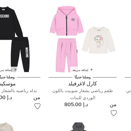
اضية
إضافة سريعة
إضافة سري
وصلنا حديثًا
وصلنا حديثً
كارل لاغرفيلد
موسكين
جي
طقم رياضي بشعار شوبيت باللون
بدله رياضيه بالشعار ب
من
د.إ 935.00
الوردي للبنات
من
د.إ 805.00