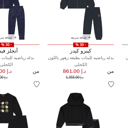
إضافة سريعة
إضافة سري
- 30 %
- 30 %
كينزو كيدز
أنجلز في
ن
بدله رياضيه للبنات بطبعه زهور باللون
بدله رياضيه للبنات م
الكحلى
الكحلى
من
د.إ 861.00
من
د.إ 476.00
سعر مخفض من
إلى
سعر 
د.إ 1,355.00
د.إ 735.00