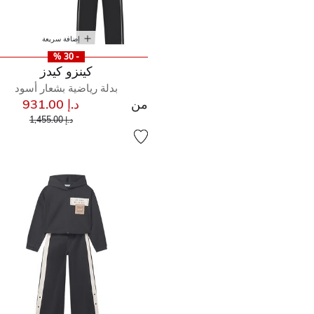
إضافة سريعة
- 30 %
كينزو كيدز
بدلة رياضية بشعار أسود
من
د.إ 931.00
سعر مخفض من
إلى
د.إ 1,455.00