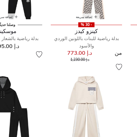
إضافة سريعة
إضافة سري
- 30 %
وصلنا حديثً
كينزو كيدز
موسكين
بدلة رياضية للبنات باللونين الوردي
بدلة رياضية بالشعار ب
د.إ 895.00
والأسود
من
د.إ 773.00
سعر مخفض من
إلى
د.إ 1,230.00