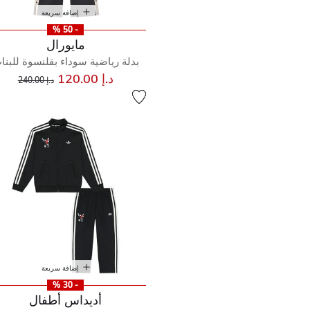
إضافة سريعة
- 50 %
مايورال
بدلة رياضية سوداء بقلنسوة للبنا
إلى
سعر مخفض من
د.إ 120.00
د.إ 240.00
إضافة سريعة
- 30 %
أديداس أطفال