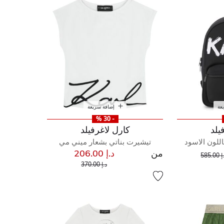
عة
إضافة سريعة
- 30 %
يلد
كارل لاغرفيلد
اللون الاسود
تيشيرت بناتي بشعار ميني مي
من
د.إ 206.00
إلى
عر مخفض من
585.00
إلى
سعر مخفض من
د.إ 370.00