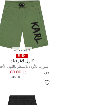
إضافة سريعة
- 40 %
كارل لاغرفيلد
شورت للأولاد بالشعار باللون الأخ
من
د.إ 189.00
إلى
سعر مخفض من
د.إ 345.00