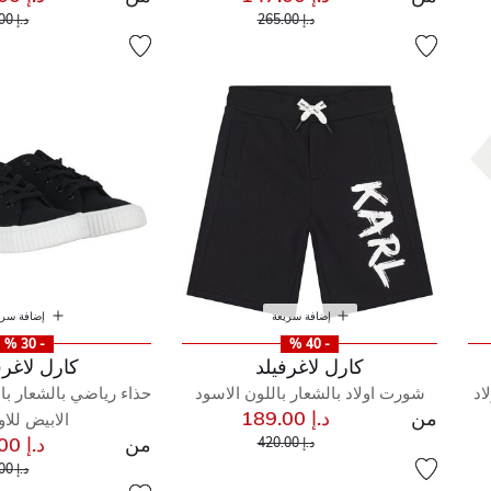
إلى
سعر مخفض من
سعر 
د.إ 265.00
د.إ 265.00
إضافة سريعة
إضافة سري
- 30 %
- 40 %
كارل لاغرفيلد
كارل لاغرف
اد
شورت اولاد بالشعار باللون الاسود
حذاء رياضي بالشعار بال
من
د.إ 189.00
الابيض للاو
إلى
سعر مخفض من
من
د.إ 297.00
د.إ 420.00
سعر 
د.إ 480.00