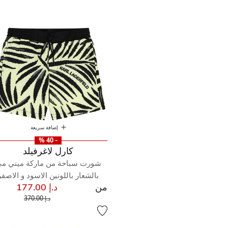
إضافة سريعة
- 40 %
كارل لاغرفيلد
شورت سباحة من ماركة ميني م
بالشعار باللونين الاسود و الاصفر
من
د.إ 177.00
إلى
سعر مخفض من
د.إ 370.00