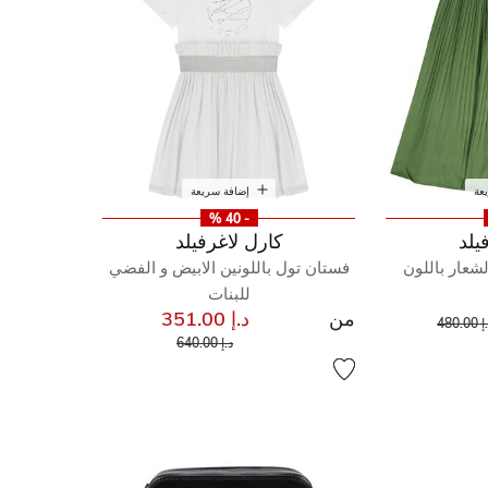
عة
إضافة سريعة
- 40 %
يلد
كارل لاغرفيلد
لشعار باللون
فستان تول باللونين الابيض و الفضي
للبنات
من
د.إ 351.00
إلى
عر مخفض من
480.00
إلى
سعر مخفض من
د.إ 640.00