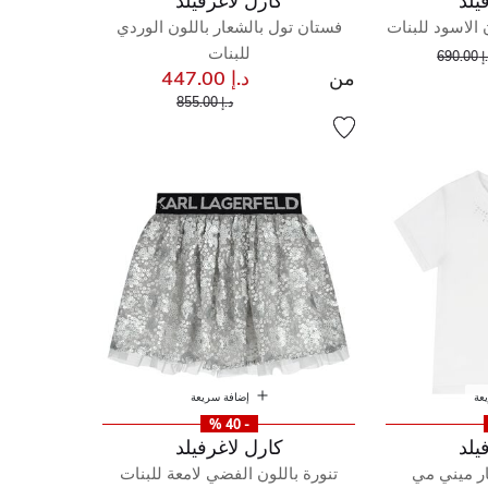
يلد
كارل لاغرفيلد
 الاسود للبنات
فستان تول بالشعار باللون الوردي
إلى
عر مخفض من
للبنات
690.00
من
د.إ 447.00
إلى
سعر مخفض من
د.إ 855.00
عة
إضافة سريعة
- 40 %
يلد
كارل لاغرفيلد
ر ميني مي
تنورة باللون الفضي لامعة للبنات