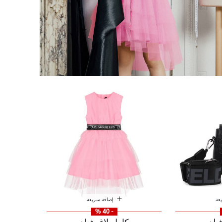
عة
إضافة سريعة
- 40 %