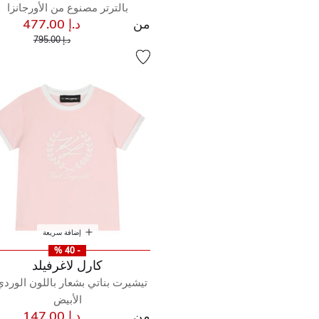
بالترتر مصنوع من الأورجانزا
من
د.إ 477.00
إلى
سعر مخفض من
د.إ 795.00
إضافة سريعة
- 40 %
كارل لاغرفيلد
تيشيرت بناتي بشعار باللون الوردي
الأبيض
من
د.إ 147.00