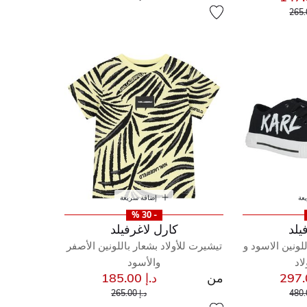
إلى
مخفض من
عة
إضافة سريعة
- 30 %
يلد
كارل لاغرفيلد
لونين الاسود و
تيشيرت للأولاد بشعار باللونين الأصفر
لاد
والأسود
من
د.إ 185.00
إلى
مخفض من
إلى
سعر مخفض من
د.إ 265.00