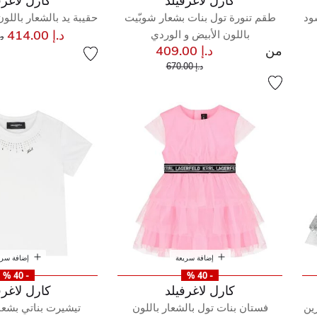
كارل لاغرفيلد
كارل لاغرف
ود
طقم تنورة تول بنات بشعار شوبّيت
حقيبة يد بالشعار باللون
س
د.إ 414.00
باللون الأبيض و الوردي
د.إ 
من
د.إ 409.00
إلى
سعر مخفض من
د.إ 670.00
إضافة سريعة
إضافة سري
- 40 %
- 40 %
كارل لاغرفيلد
كارل لاغرف
ين
فستان بنات تول بالشعار باللون
تيشيرت بناتي بشعا