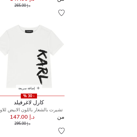
إلى
سعر مخفض من
د.إ 265.00
إضافة سريعة
- 30 %
كارل لاغرفيلد
تشيرت بالشعار باللون الابيض للاول
من
د.إ 147.00
إلى
سعر مخفض من
د.إ 295.00