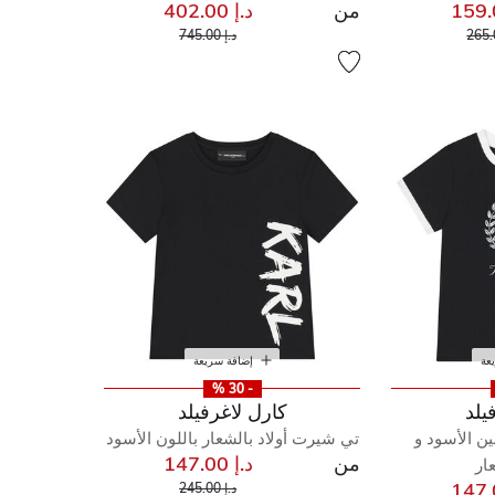
من
د.إ 402.00
إلى
مخفض من
إلى
سعر مخفض من
د.إ 745.00
عة
إضافة سريعة
- 30 %
يلد
كارل لاغرفيلد
ين الأسود و
تي شيرت أولاد بالشعار باللون الأسود
من
د.إ 147.00
ار
إلى
سعر مخفض من
د.إ 245.00