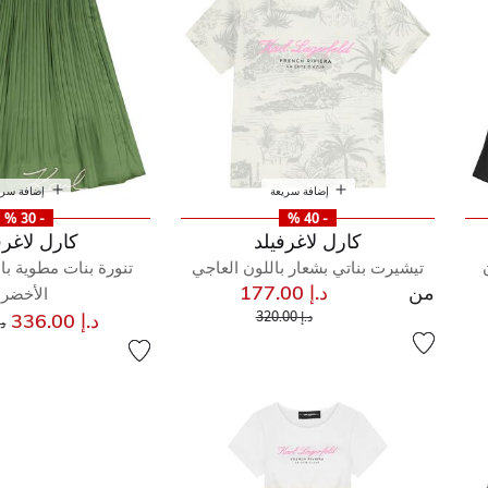
إضافة سريعة
إضافة سري
- 30 %
- 40 %
كارل لاغرفيلد
كارل لاغرف
تيشيرت بناتي بشعار باللون العاجي
تنورة بنات مطوية با
من
د.إ 177.00
الأخضر
إلى
سعر مخفض من
س
د.إ 320.00
د.إ 336.00
د.إ 