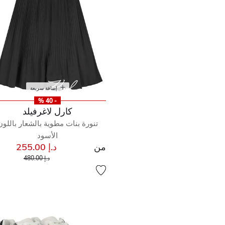
إضافة سريعة
- 40 %
كارل لاغرفيلد
تنورة بنات مطوية بالشعار باللون
الأسود
من
د.إ 255.00
إلى
سعر مخفض من
د.إ 480.00