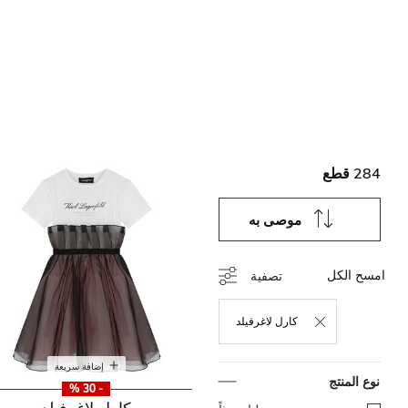
284 قطع
موصى به
امسح الكل
تصفية
كارل لاغرفيلد
حذف التصفية مكرر حاليًا بواسطة نوع المنتج: كارل لاغ
إضافة سريعة
نوع المنتج
- 30 %