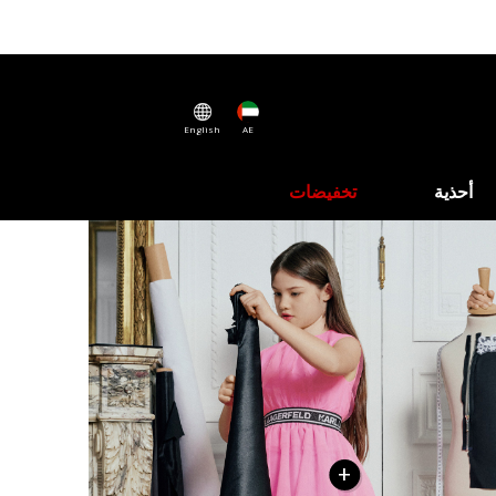
English
AE
أحذية
تخفيضات
+