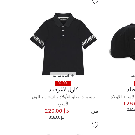
عة
إضافة سريعة
- 30 %
يلد
كارل لاغرفيلد
لاسود للاولاد
تيشيرت بولو للأولاد بالشعار باللون
الأسود
إلى
مخفض من
من
د.إ 220.00
إلى
سعر مخفض من
د.إ 315.00