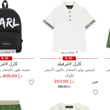
إضافة سريعة
إضافة سري
- 30 %
- 30 %
كارل لاغرفيلد
كارل لاغرف
ضر
قميص بولو بالشعار باللون الأبيض
حقيبة ظهر بالشعار ب
س
د.إ 409.00
للأولاد
د.إ 
من
د.إ 203.00
إلى
سعر مخفض من
د.إ 290.00