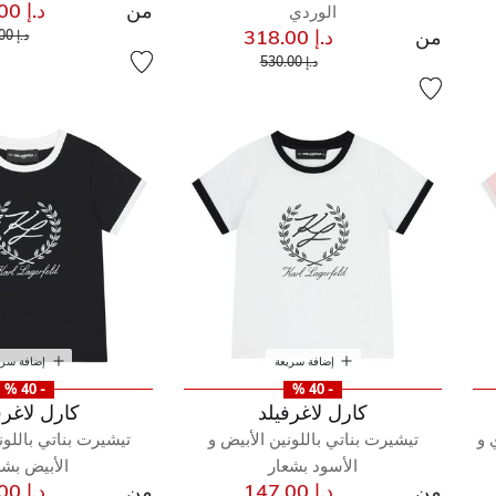
من
د.إ 159.00
الوردي
سعر 
من
د.إ 318.00
د.إ 265.00
إلى
سعر مخفض من
د.إ 530.00
إضافة سريعة
إضافة سري
- 40 %
- 40 %
كارل لاغرفيلد
كارل لاغرف
 و
تيشيرت بناتي باللونين الأبيض و
تيشيرت بناتي باللون
الأسود بشعار
الأبيض بشع
من
د.إ 147.00
من
د.إ 147.00