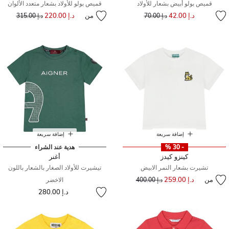
قميص بولو أبيض بشعار للأولاد
قميص بولو للأولاد بشعار متعدد الألوان
إلى
سعر مخفض من
د.إ 42.00
من
د.إ 220.00
إلى
سعر مخفض من
د.إ 70.00
د.إ 315.00
إضافة سريعة
إضافة سريعة
- 30 %
هدية عند الشراء
كينزو كيدز
أغنر
تشيرت بشعار النمر الابيض
تيشيرت للأولاد الصغار بالشعار باللون
من
د.إ 259.00
إلى
سعر مخفض من
د.إ 400.00
الاخضر
د.إ 280.00