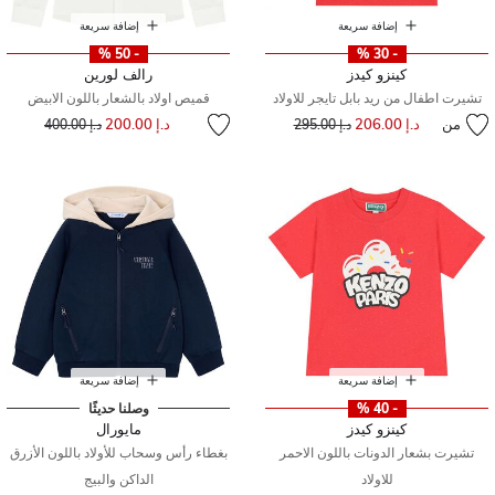
إضافة سريعة
إضافة سريعة
- 50 %
- 30 %
كينزو كيدز
رالف لورين
تشيرت اطفال من ريد بابل تايجر للاولاد
قميص اولاد بالشعار باللون الابيض
إلى
سعر مخفض من
من
د.إ 206.00
إلى
سعر مخفض من
د.إ 200.00
د.إ 295.00
د.إ 400.00
إضافة سريعة
إضافة سريعة
- 40 %
وصلنا حديثًا
كينزو كيدز
مايورال
تشيرت بشعار الدونات باللون الاحمر
بغطاء رأس وسحاب للأولاد باللون الأزرق
للاولاد
الداكن والبيج