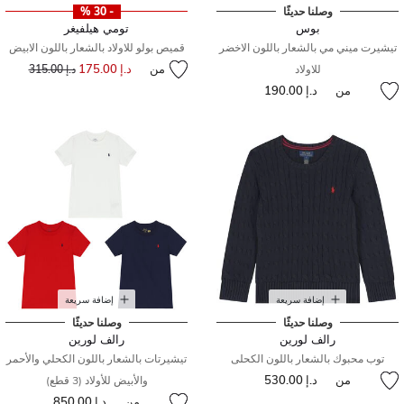
وصلنا حديثًا
- 30 %
بوس
تومي هيلفيغر
تيشيرت ميني مي بالشعار باللون الاخضر
قميص بولو للاولاد بالشعار باللون الابيض
من
د.إ 175.00
إلى
سعر مخفض من
للاولاد
د.إ 315.00
من
د.إ 190.00
إضافة سريعة
إضافة سريعة
وصلنا حديثًا
وصلنا حديثًا
رالف لورين
رالف لورين
توب محبوك بالشعار باللون الكحلى
تيشيرتات بالشعار باللون الكحلي والأحمر
من
د.إ 530.00
والأبيض للأولاد (3 قطع)
من
د.إ 850.00