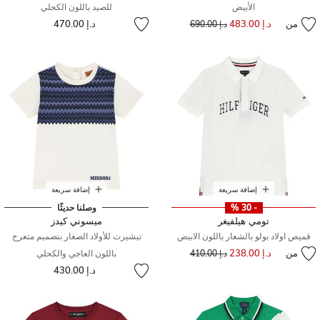
الأبيض
للصيد باللون الكحلي
من
د.إ 483.00
إلى
سعر مخفض من
د.إ 470.00
د.إ 690.00
إضافة سريعة
إضافة سريعة
- 30 %
وصلنا حديثًا
تومي هيلفيغر
ميسوني كيدز
قميص اولاد بولو بالشعار باللون الابيض
تيشيرت للأولاد الصغار بتصميم متعرج
من
د.إ 238.00
إلى
سعر مخفض من
د.إ 410.00
باللون العاجي والكحلي
د.إ 430.00