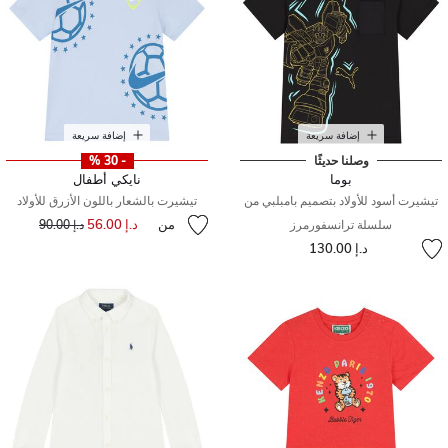
إضافة سريعة
إضافة سريعة
وصلنا حديثًا
- 30 %
بوما
نايكي أطفال
تيشيرت أسود للأولاد بتصميم بامبلبي من
تيشيرت بالشعار باللون الأزرق للأولاد
من
د.إ 56.00
إلى
سعر مخفض من
سلسلة ترانسفورمرز
د.إ 90.00
د.إ 130.00