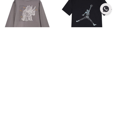
إضافة سريعة
إضافة سريعة
وصلنا حديثًا
- 31 %
نايكي أطفال
مايورال
تيشيرت بشعار جوردان باللون الأسود
بلوزة ديناصور باللون رمادية بأكمام طويلة
للاولاد
للأولاد
إلى
سعر مخفض من
د.إ 100.00
د.إ 59.00
د.إ 85.00