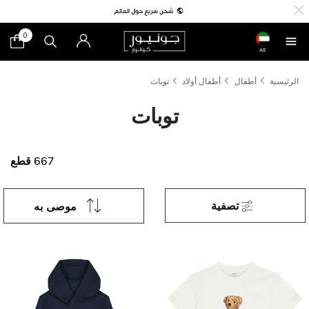
0
AE
الرئيسية
أطفال
أطفال أولاد
توبات
توبات
667 قطع
تصفية
موصى به