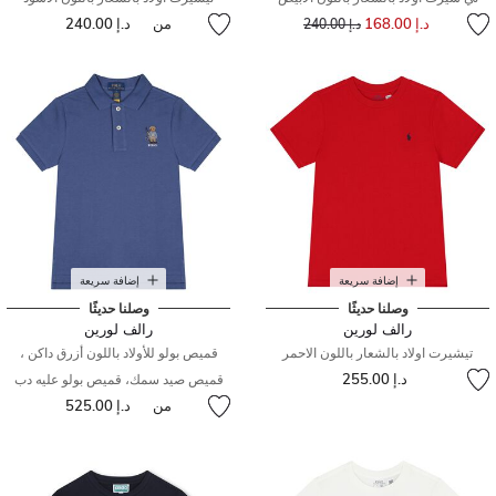
إلى
سعر مخفض من
د.إ 168.00
من
د.إ 240.00
د.إ 240.00
إضافة سريعة
إضافة سريعة
وصلنا حديثًا
وصلنا حديثًا
رالف لورين
رالف لورين
تيشيرت اولاد بالشعار باللون الاحمر
قميص بولو للأولاد باللون أزرق داكن ،
د.إ 255.00
قميص صيد سمك، قميص بولو عليه دب
من
د.إ 525.00