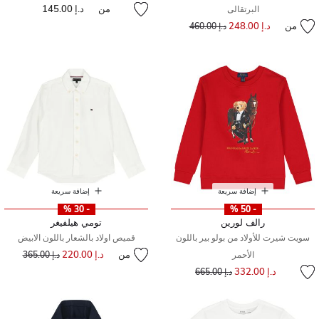
من
د.إ 145.00
البرتقالى
من
د.إ 248.00
إلى
سعر مخفض من
د.إ 460.00
إضافة سريعة
إضافة سريعة
- 30 %
- 50 %
رالف لورين
تومي هيلفيغر
سويت شيرت للأولاد من بولو بير باللون
قميص اولاد بالشعار باللون الابيض
من
د.إ 220.00
إلى
سعر مخفض من
الأحمر
د.إ 365.00
إلى
سعر مخفض من
د.إ 332.00
د.إ 665.00