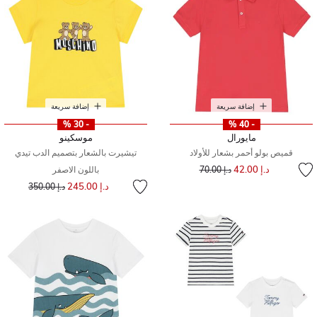
إضافة سريعة
إضافة سريعة
- 30 %
- 40 %
مايورال
موسكينو
قميص بولو أحمر بشعار للأولاد
تيشيرت بالشعار بتصميم الدب تيدي
إلى
سعر مخفض من
د.إ 42.00
د.إ 70.00
باللون الاصفر
إلى
سعر مخفض من
د.إ 245.00
د.إ 350.00