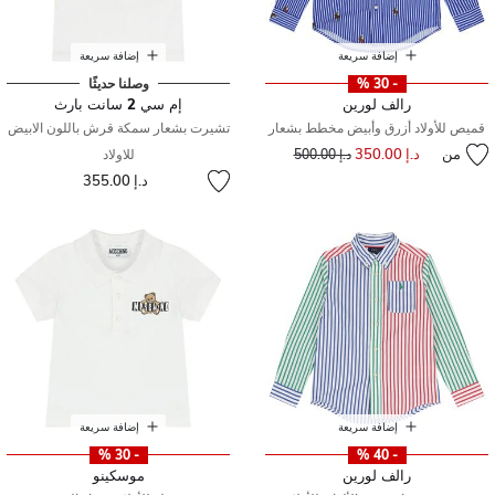
إضافة سريعة
إضافة سريعة
- 30 %
وصلنا حديثًا
رالف لورين
إم سي 2 سانت بارث
قميص للأولاد أزرق وأبيض مخطط بشعار
تشيرت بشعار سمكة قرش باللون الابيض
من
د.إ 350.00
إلى
سعر مخفض من
د.إ 500.00
للاولاد
د.إ 355.00
إضافة سريعة
إضافة سريعة
- 30 %
- 40 %
رالف لورين
موسكينو