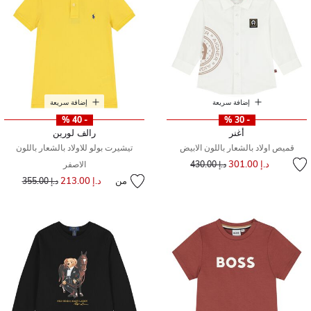
إضافة سريعة
إضافة سريعة
- 40 %
- 30 %
أغنر
رالف لورين
قميص اولاد بالشعار باللون الابيض
تيشيرت بولو للاولاد بالشعار باللون
إلى
سعر مخفض من
د.إ 301.00
د.إ 430.00
الاصفر
من
د.إ 213.00
إلى
سعر مخفض من
د.إ 355.00