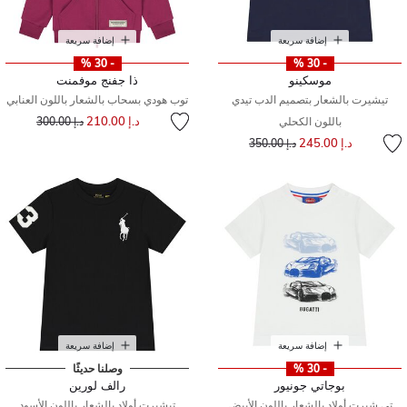
إضافة سريعة
إضافة سريعة
- 30 %
- 30 %
موسكينو
ذا جفنج موفمنت
تيشيرت بالشعار بتصميم الدب تيدي
توب هودي بسحاب بالشعار باللون العنابي
إلى
سعر مخفض من
د.إ 210.00
باللون الكحلي
د.إ 300.00
إلى
سعر مخفض من
د.إ 245.00
د.إ 350.00
إضافة سريعة
إضافة سريعة
- 30 %
وصلنا حديثًا
بوجاتي جونيور
رالف لورين
تي شيرت أولاد بالشعار باللون الأبيض
تيشيرت أولاد بالشعار باللون الأسود