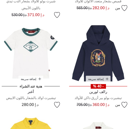
قميص بشعار متعدد الألوان للأولاد
شيرت بولو للأولاد بشعار الدب تيدي
من
د.إ 282.00
إلى
سعر مخفض من
د.إ 565.00
باللون الأبيض
إلى
سعر مخفض من
د.إ 371.00
د.إ 530.00
إضافة سريعة
إضافة سريعة
- 40 %
هدية عند الشراء
رالف لورين
أغنر
تيشيرت بولو بير أزرق داكن للأولاد
تيشيرت اولاد بالشعار باللون الابيض
من
د.إ 360.00
إلى
سعر مخفض من
د.إ 280.00
د.إ 705.00