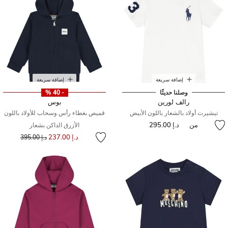
إضافة سريعة
إضافة سريعة
وصلنا حديثًا
- 40 %
رالف لورين
بوس
تيشيرت أولاد بالشعار باللون الأبيض
قميص بغطاء رأس وسحاب للأولاد باللون
من
د.إ 295.00
الأزرق الداكن بشعار
إلى
سعر مخفض من
د.إ 237.00
د.إ 395.00