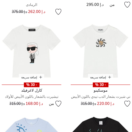
من
د.إ 295.00
الرمادى
إلى
سعر مخفض من
د.إ 262.00
د.إ 375.00
إضافة سريعة
إضافة سريعة
- 30 %
- 30 %
موسكينو
كارل لاغرفيلد
تي شيرت بشعار الدب تيدي باللون الأبيض
تيشيرت بالشعار باللون الأبيض للأولاد
إلى
سعر مخفض من
د.إ 220.00
من
د.إ 168.00
إلى
سعر مخفض من
د.إ 315.00
د.إ 315.00