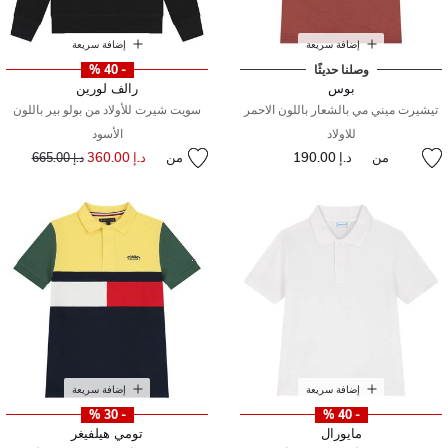
إضافة سريعة
إضافة سريعة
وصلنا حديثًا
- 40 %
بوس
رالف لورين
تيشيرت ميني مي بالشعار باللون الاحمر
سويت شيرت للأولاد من بولو بير باللون
للاولاد
الأسود
من
د.إ 190.00
من
د.إ 360.00
إلى
سعر مخفض من
د.إ 665.00
إضافة سريعة
إضافة سريعة
- 30 %
- 40 %
مايورال
تومي هيلفيغر