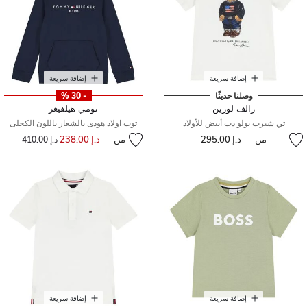
إضافة سريعة
إضافة سريعة
وصلنا حديثًا
- 30 %
رالف لورين
تومي هيلفيغر
تي شيرت بولو دب أبيض للأولاد
توب اولاد هودى بالشعار باللون الكحلى
من
د.إ 295.00
من
د.إ 238.00
إلى
سعر مخفض من
د.إ 410.00
إضافة سريعة
إضافة سريعة