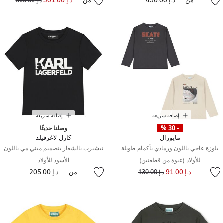
من
د.إ 430.00
من
د.إ 301.00
د.إ 500.00
إضافة سريعة
إضافة سريعة
- 30 %
وصلنا حديثًا
مايورال
كارل لاغرفيلد
بلوزة عاجي باللون ورمادي بأكمام طويلة
تيشيرت بالشعار بتصميم ميني مي باللون
للأولاد (عبوة من قطعتين)
الأسود للأولاد
إلى
سعر مخفض من
د.إ 91.00
من
د.إ 205.00
د.إ 130.00