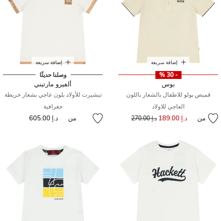
إضافة سريعة
إضافة سريعة
- 30 %
وصلنا حديثًا
بوس
ألفيرو مارتيني
قميص بولو للاطفال بالشعار باللون
تيشيرت للأولاد بلون عاجي بشعار خريطة
العاجي للاولاد
جغرافية
من
د.إ 189.00
إلى
سعر مخفض من
من
د.إ 605.00
د.إ 270.00