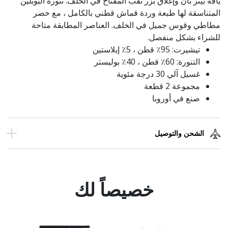
ياقة بيتر بان وإغلاق بزر ثقب المفتاح في الخلف. تنورة البوبلين
المتناسقة لها طبعة وردة قماش قطني بالكامل ، مع خصر
مطاطي وقوس جميل في الخلف. العناصر المطابقة متاحة
للشراء بشكل منفصل.
تيشيرت: 95٪ قطن ، 5٪ إيلاستين
التنورة: 60٪ قطن ، 40٪ بوليستر
غسيل آلي 30 درجة مئوية
مجموعة 2 قطعة
صنع في أوروبا
الشحن والتوصيل
خصيصاً لك