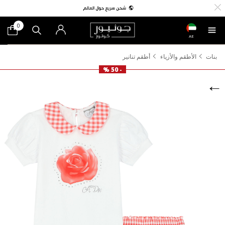
0
AE
بنات
الأطقم والأزياء
أطقم تنانير
- 50 %