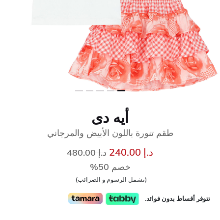
أيه دى
طقم تنورة باللون الأبيض والمرجاني
إلى
سعر مخفض من
د.إ 240.00
د.إ 480.00
خصم 50%
(تشمل الرسوم و الضرائب)
تتوفر أقساط بدون فوائد.