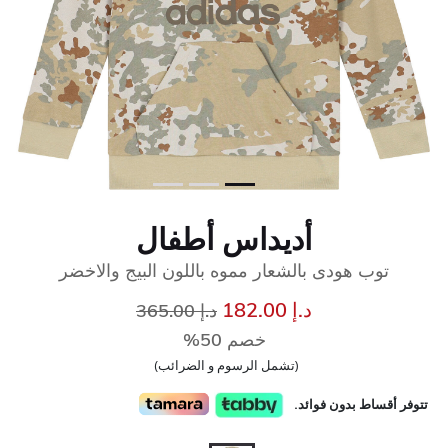
أديداس أطفال
توب هودى بالشعار مموه باللون البيج والاخضر
إلى
سعر مخفض من
د.إ 182.00
د.إ 365.00
خصم 50%
(تشمل الرسوم و الضرائب)
تتوفر أقساط بدون فوائد.