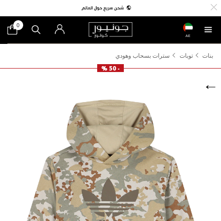
0
AE
بنات
توبات
سترات بسحاب وهودي
- 50 %