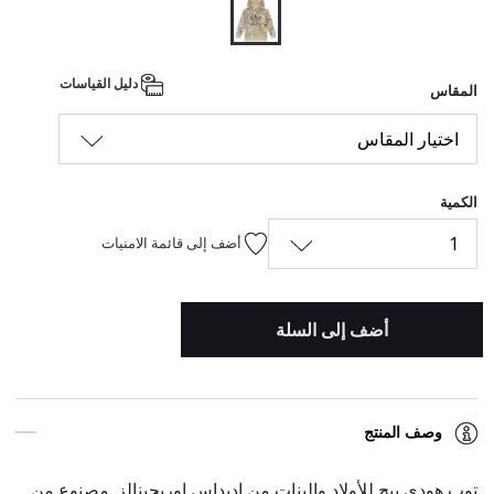
المحدد
دليل القياسات
المقاس
اختيار المقاس
الكمية
1
أضف إلى قائمة الامنيات
أضف إلى السلة
وصف المنتج
توب هودى بيج للأولاد والبنات من اديداس اوريجينالز. مصنوع من