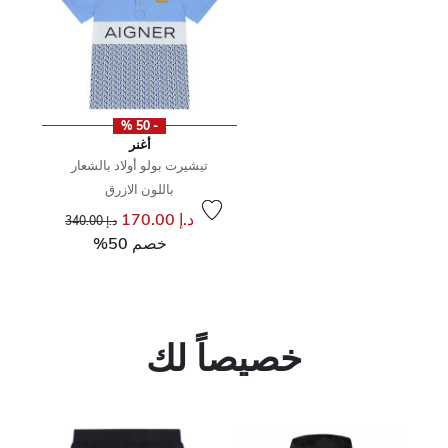
- 50 %
أغنر
تيشيرت بولو أولاد بالشعار
باللون الازرق
إلى
سعر مخفض من
د.إ 170.00
د.إ 340.00
خصم 50%
خصيصاً لك