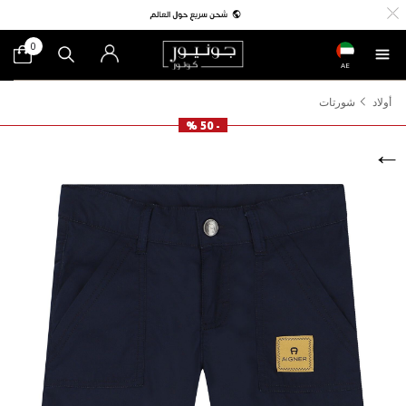
0
AE
أولاد
شورتات
- 50 %