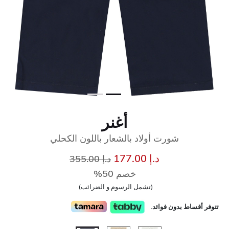
أغنر
شورت أولاد بالشعار باللون الكحلي
إلى
سعر مخفض من
د.إ 177.00
د.إ 355.00
خصم 50%
(تشمل الرسوم و الضرائب)
تتوفر أقساط بدون فوائد.