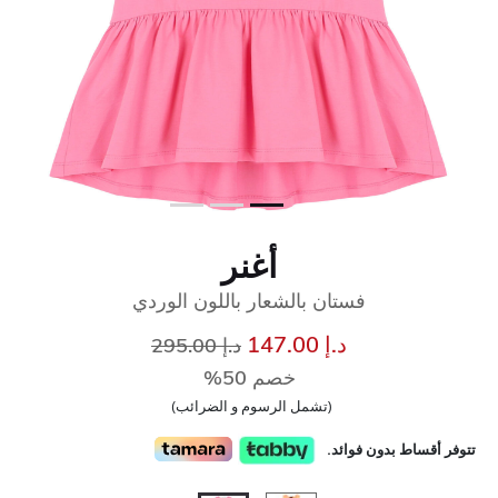
أغنر
فستان بالشعار باللون الوردي
إلى
سعر مخفض من
د.إ 147.00
د.إ 295.00
خصم 50%
(تشمل الرسوم و الضرائب)
تتوفر أقساط بدون فوائد.