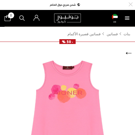
0
AE
بنات
فساتين
فساتين قصيرة الأكمام
- 50 %