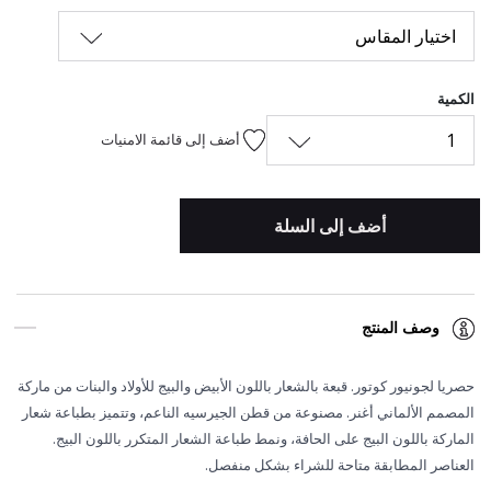
اختيار المقاس
الكمية
1
أضف إلى قائمة الامنيات
أضف إلى السلة
وصف المنتج
حصريا لجونيور كوتور. قبعة بالشعار باللون الأبيض والبيج للأولاد والبنات من ماركة
المصمم الألماني
أغنر. مصنوعة من قطن الجيرسيه الناعم، وتتميز بطباعة شعار
الماركة باللون البيج على الحافة، ونمط طباعة الشعار المتكرر باللون البيج.
العناصر المطابقة متاحة للشراء بشكل منفصل.