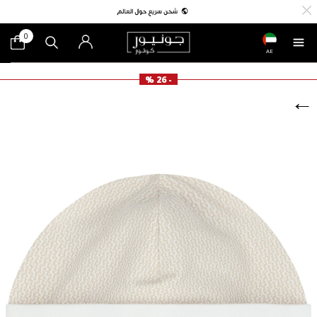
0
AE
- 26 %