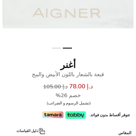
أغنر
قبعة بالشعار باللون الأبيض والبيج
إلى
سعر مخفض من
د.إ 78.00
د.إ 105.00
خصم 26%
(تشمل الرسوم و الضرائب)
تتوفر أقساط بدون فوائد.
دليل القياسات
المقاس