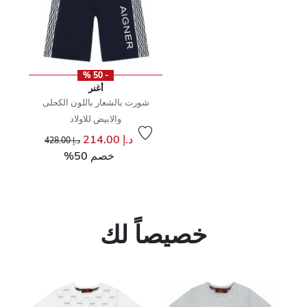
- 50 %
أغنر
شورت بالشعار باللون الكحلى
والابيض للاولاد
إلى
سعر مخفض من
د.إ 214.00
د.إ 428.00
خصم 50%
خصيصاً لك