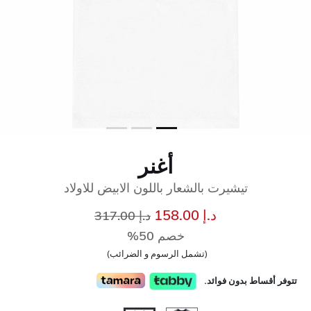
أغنر
تيشيرت بالشعار باللون الابيض للاولاد
إلى
سعر مخفض من
د.إ 158.00
د.إ 317.00
خصم 50%
(تشمل الرسوم و الضرائب)
تتوفر أقساط بدون فوائد.