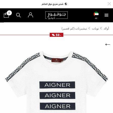
0
AE
أولاد
توبات
تيشيرتات (كم قصير)
- 50 %