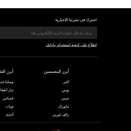
اشترك فى نشرتنا الإخبارية
اطلاع على كيفية استخدام بياناتك
أبرز المصممين
أبرز الفئ
أغنر
وصلنا حديثا
بوس
بدل أطفا
جيس
فساتين
مايورال
توبات
رالف لورين
أحذية