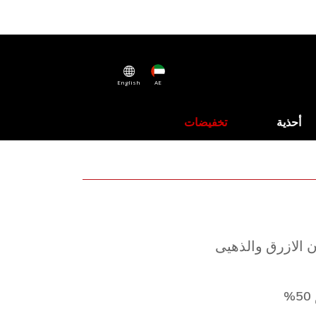
English
AE
أحذية
تخفيضات
ن الازرق والذهيى
%