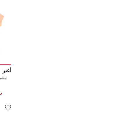
أغنر
تيشير
د.إ 