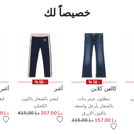
خصيصاً لك
- 50 %
- 50 %
كالفن كلاين
أغنر
أغنر
ن
بنطلون جينز بنات
ليغنز بالشعار باللون
ليغ
بالشعار بأرجل واسعة
الكحلى
ر مخفض من
إلى
سعر مخفض من
د.إ 207.00
د.إ 415.00
د.إ 252.00
باللون الازرق
ى
إلى
سعر مخفض من
د.إ 157.00
د.إ 315.00