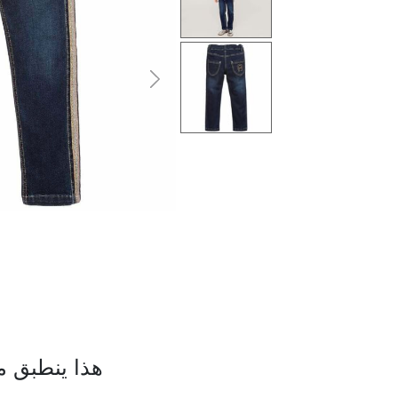
التالى
هذا ينطبق م