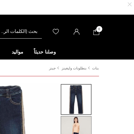
0
وصلنا حديثاً
مواليد
بنات
بنطلونات وليغينز
جينز