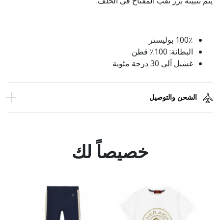
يتم تثبيته بزر ثقب المفتاح في الخلف.
100٪ بوليستر
البطانة: 100٪ قطن
غسيل آلي 30 درجة مئوية
الشحن والتوصيل
خصيصاً لك