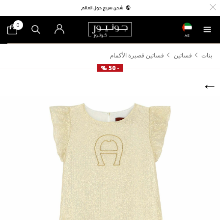
0
AE
بنات
فساتين
فساتين قصيرة الأكمام
- 50 %