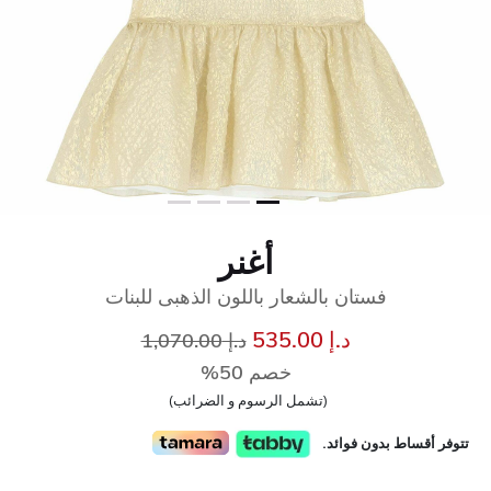
أغنر
فستان بالشعار باللون الذهبى للبنات
سعر مخفض من
إلى
د.إ 535.00
د.إ 1,070.00
خصم 50%
(تشمل الرسوم و الضرائب)
تتوفر أقساط بدون فوائد.