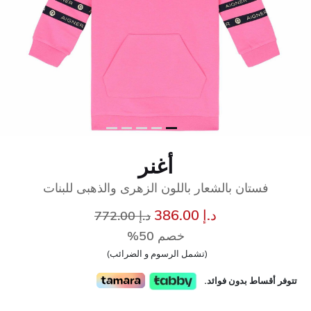
أغنر
فستان بالشعار باللون الزهرى والذهبى للبنات
إلى
سعر مخفض من
د.إ 386.00
د.إ 772.00
خصم 50%
(تشمل الرسوم و الضرائب)
تتوفر أقساط بدون فوائد.