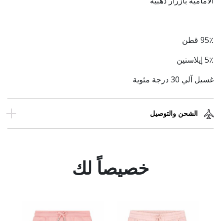
الأمامية بأزرار ذهبية
95٪ قطن
5٪ إيلاستين
غسيل آلي 30 درجة مئوية
الشحن والتوصيل
خصيصاً لك