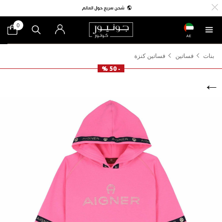
0
AE
بنات
فساتين
فساتين كنزة
- 50 %