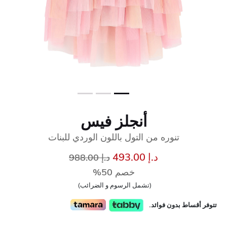
أنجلز فيس
تنوره من التول باللون الوردي للبنات
إلى
سعر مخفض من
د.إ 493.00
د.إ 988.00
خصم 50%
(تشمل الرسوم و الضرائب)
تتوفر أقساط بدون فوائد.