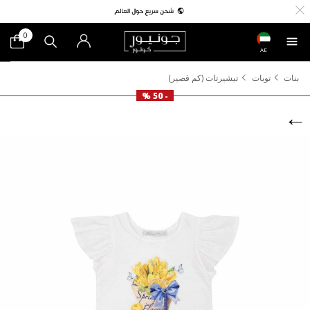
0
AE
بنات
توبات
تيشيرتات (كم قصير)
- 50 %