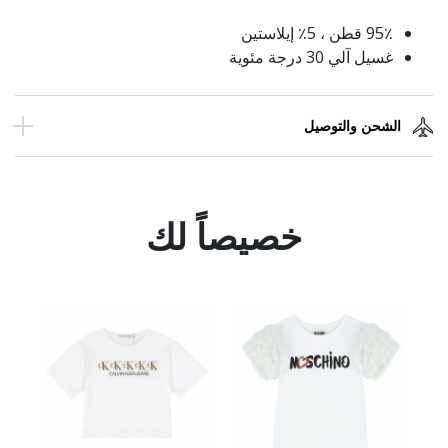
95٪ قطن ، 5٪ إيلاستين
غسيل آلي 30 درجة مئوية
الشحن والتوصيل
خصيصاً لك