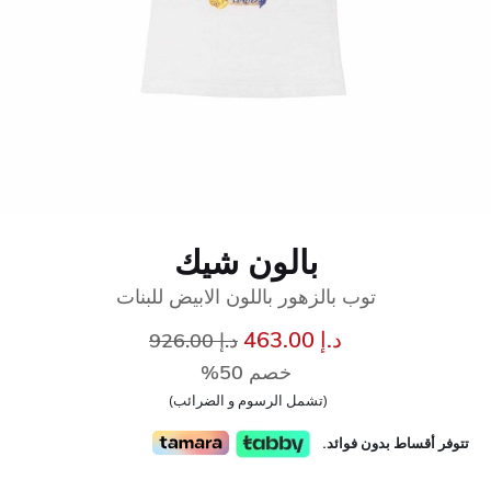
بالون شيك
توب بالزهور باللون الابيض للبنات
إلى
سعر مخفض من
د.إ 463.00
د.إ 926.00
خصم 50%
(تشمل الرسوم و الضرائب)
تتوفر أقساط بدون فوائد.