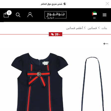
0
AE
بنات
فساتين
أطقم فساتين
- 20 %