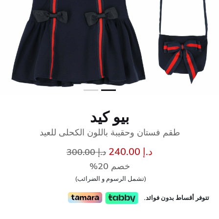
بيو كيد
طقم فستان وحقيبة باللون الكحلى للعيد
إلى
سعر مخفض من
د.إ 240.00
د.إ 300.00
خصم 20%
(تشمل الرسوم و الضرائب)
تتوفر أقساط بدون فوائد.