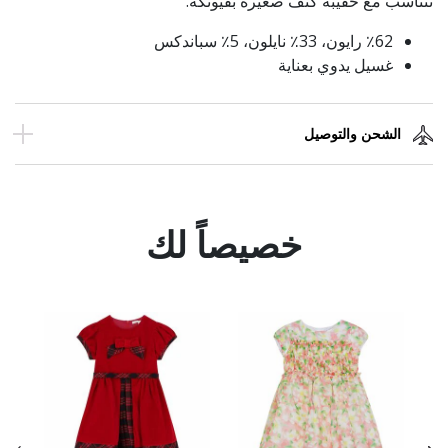
تتناسب مع حقيبة كتف صغيرة بفيونكه.
٪62 رايون، 33٪ نايلون، 5٪ سباندكس
غسيل يدوي بعناية
الشحن والتوصيل
خصيصاً لك