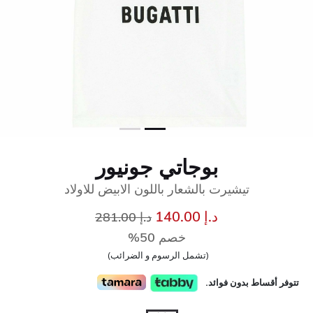
بوجاتي جونيور
تيشيرت بالشعار باللون الابيض للاولاد
إلى
سعر مخفض من
د.إ 140.00
د.إ 281.00
خصم 50%
(تشمل الرسوم و الضرائب)
تتوفر أقساط بدون فوائد.