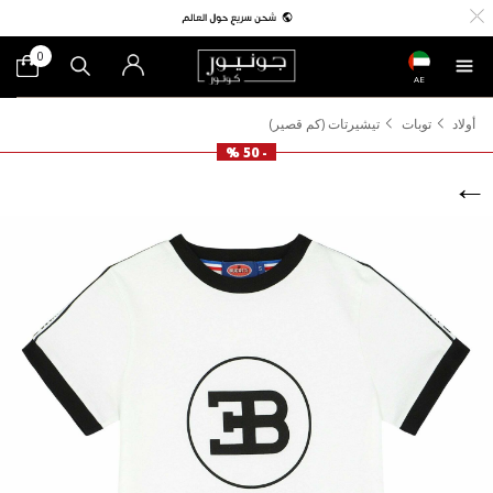
0
AE
أولاد
توبات
تيشيرتات (كم قصير)
- 50 %