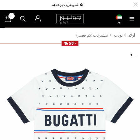
0
AE
أولاد
توبات
تيشيرتات (كم قصير)
- 50 %