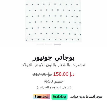
بوجاتي جونيور
تيشيرت بالشعار باللون الابيض للاولاد
إلى
سعر مخفض من
د.إ 158.00
د.إ 317.00
خصم 50%
(تشمل الرسوم و الضرائب)
تتوفر أقساط بدون فوائد.