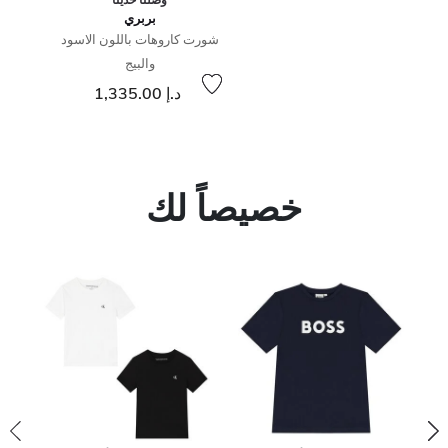
بربري
شورت كاروهات باللون الاسود
والبيج
د.إ 1,335.00
خصيصاً لك