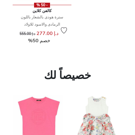
- 50 %
كالفن كلاين
سترة هودى بالشعار باللون
الرمادى والاسود للاولاد
إلى
سعر مخفض من
د.إ 277.00
د.إ 555.00
خصم 50%
خصيصاً لك