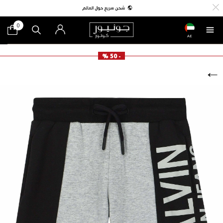
0
AE
- 50 %