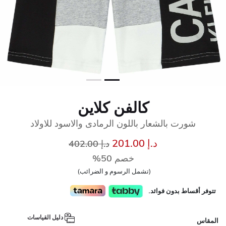
كالفن كلاين
شورت بالشعار باللون الرمادى والاسود للاولاد
إلى
سعر مخفض من
د.إ 201.00
د.إ 402.00
خصم 50%
(تشمل الرسوم و الضرائب)
تتوفر أقساط بدون فوائد.
دليل القياسات
المقاس