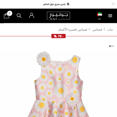
0
AE
بنات
فساتين
فساتين قصيرة الأكمام
- 70 %