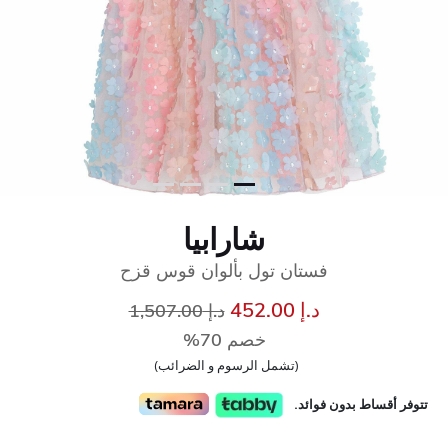
شارابيا
فستان تول بألوان قوس قزح
سعر مخفض من
إلى
د.إ 452.00
د.إ 1,507.00
خصم 70%
(تشمل الرسوم و الضرائب)
تتوفر أقساط بدون فوائد.