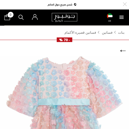
0
AE
بنات
فساتين
فساتين قصيرة الأكمام
- 70 %