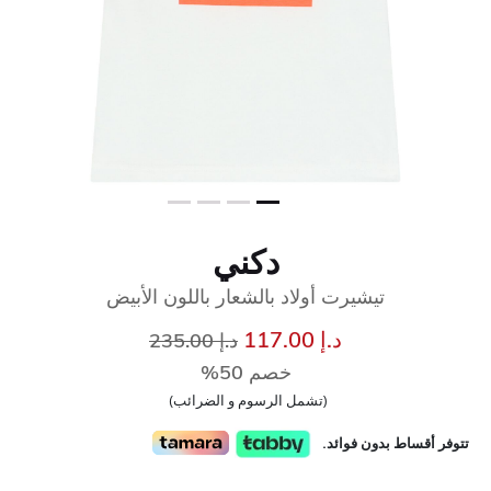
دكني
تيشيرت أولاد بالشعار باللون الأبيض
إلى
سعر مخفض من
د.إ 117.00
د.إ 235.00
خصم 50%
(تشمل الرسوم و الضرائب)
تتوفر أقساط بدون فوائد.