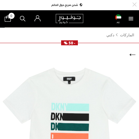
0
AE
الماركات
دكني
- 50 %