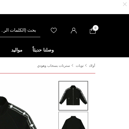
0
وصلنا حديثاً
مواليد
أولاد
توبات
سترتات بسحاب وهودي