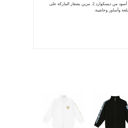
سترة رياضية هودى بسحاب للأولاد أسود من ديسكوارد 2. مزين بشعار الماركة على
ضلعة وأساور وحاشية.