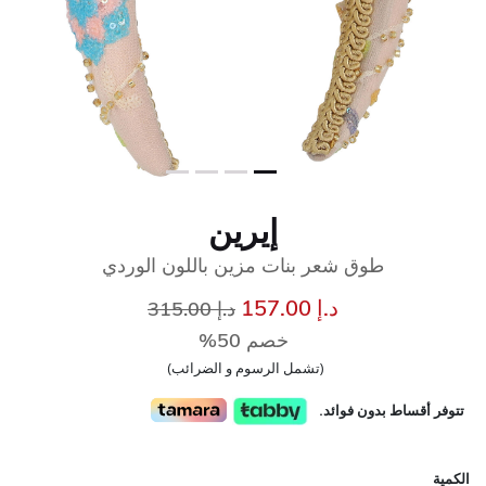
إيرين
طوق شعر بنات مزين باللون الوردي
إلى
سعر مخفض من
د.إ 157.00
د.إ 315.00
خصم 50%
(تشمل الرسوم و الضرائب)
تتوفر أقساط بدون فوائد.
الكمية