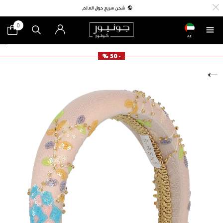
0
AE
- 50 %