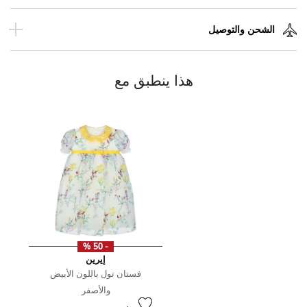
الشحن والتوصيل
هذا ينطبق مع
- 50 %
إيرين
فستان تول باللون الأبيض
والأصفر
سعر مخفض من
إلى