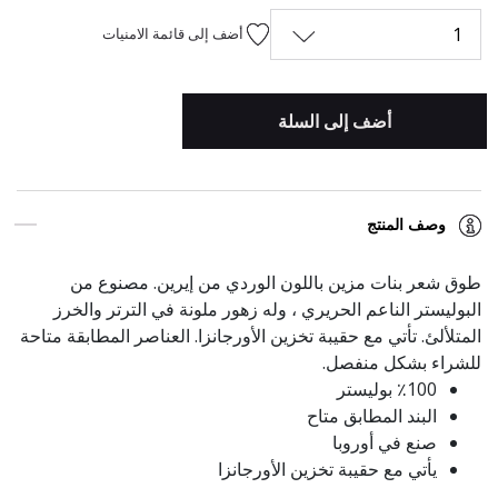
1
أضف إلى قائمة الامنيات
أضف إلى السلة
وصف المنتج
طوق شعر بنات مزين باللون الوردي من إيرين. مصنوع من
البوليستر الناعم الحريري ، وله زهور ملونة في الترتر والخرز
المتلألئ. تأتي مع حقيبة تخزين الأورجانزا. العناصر المطابقة متاحة
للشراء بشكل منفصل.
٪100 بوليستر
البند المطابق متاح
صنع في أوروبا
يأتي مع حقيبة تخزين الأورجانزا