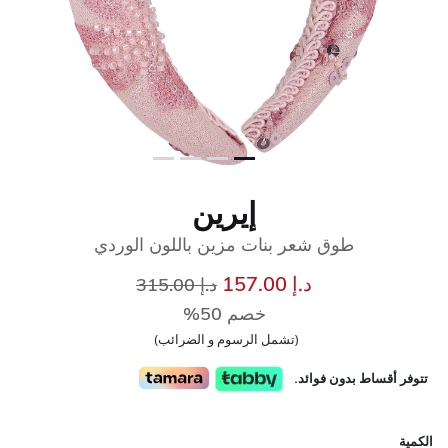
إيرين
طوق شعر بنات مزين باللون الوردي
إلى
سعر مخفض من
د.إ 157.00
د.إ 315.00
خصم 50%
(تشمل الرسوم و الضرائب)
تتوفر أقساط بدون فوائد.
الكمية