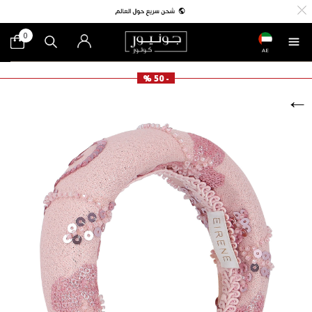
0
AE
- 50 %