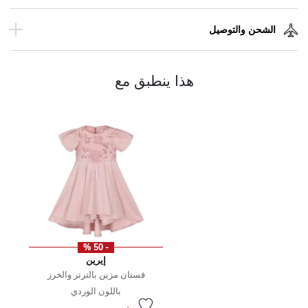
الشحن والتوصيل
هذا ينطبق مع
- 50 %
إيرين
فستان مزين بالترتر والخرز
باللون الوردي
سعر مخفض من
إلى