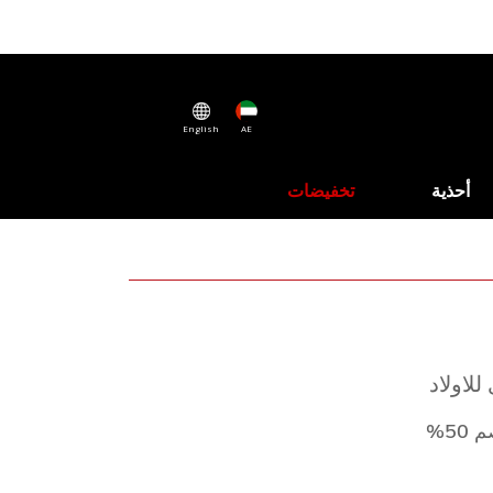
English
AE
أحذية
تخفيضات
لاولاد
50%