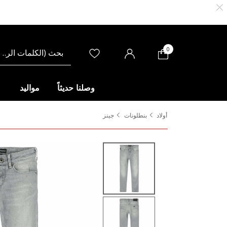
0
وصلنا حديثاً
مواليد
أولاد
بنطلونات
جينز