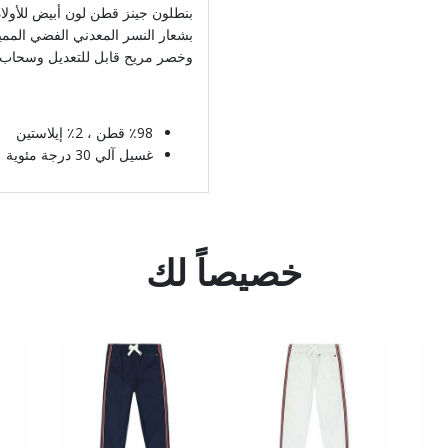
بنطلون جينز قطن لون أبيض للأولاد
بشعار النسر المعدني الفضي المم
وخصر مريح قابل للتعديل وسحاب م
٪98 قطن ، 2٪ إيلاستين
غسيل آلي 30 درجة مئوية
خصيصاً لك