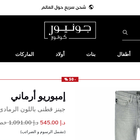
أطفال
بنات
أولاد
الماركات
- 50 %
إمبوريو أرماني
جينز قطنى باللون الرمادى ل
سعر مخفض من
إلى
د.إ 545.00
د.إ 1,091.00
خصم 
(تشمل الرسوم و الضرائب)