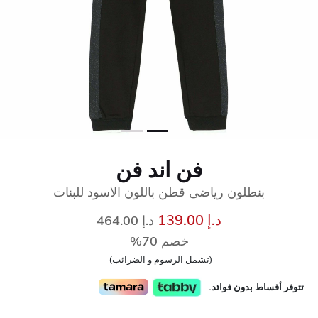
فن اند فن
بنطلون رياضى قطن باللون الاسود للبنات
إلى
سعر مخفض من
د.إ 139.00
د.إ 464.00
خصم 70%
(تشمل الرسوم و الضرائب)
تتوفر أقساط بدون فوائد.