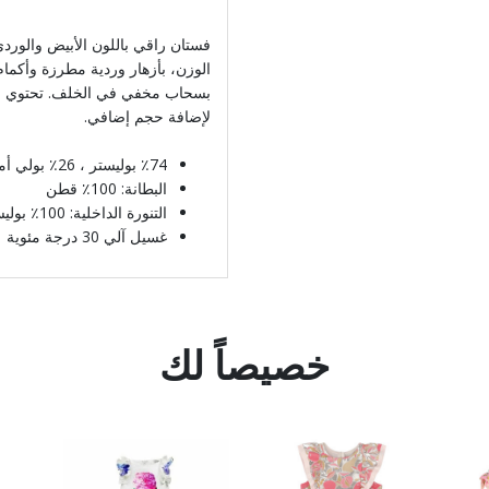
فستان راقي باللون الأبيض والوردي
الوزن، بأزهار وردية مطرزة وأكما
بسحاب مخفي في الخلف. تحتوي ال
لإضافة حجم إضافي.
٪74 بوليستر ، 26٪ بولي أميد
البطانة: 100٪ قطن
التنورة الداخلية: 100٪ بوليستر
غسيل آلي 30 درجة مئوية
خصيصاً لك