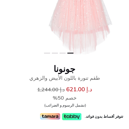
جونونا
طقم تنورة باللون الأبيض والزهري
سعر مخفض من
إلى
د.إ 621.00
د.إ 1,244.00
خصم 50%
(تشمل الرسوم و الضرائب)
تتوفر أقساط بدون فوائد.