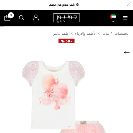
0
AE
تخفيضات
بنات
الأطقم والأزياء
أطقم تنانير
- 50 %