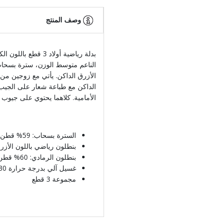
وصف المنتج
بدلة رياضية أولاد 
الناعم متوسط الوزن، سترة بسحاب
الأزرق الداكن. يأتي مع زوجين من ا
الداكن مع طباعة شعار على الجيب
الأمامية. كلاهما يحتوي على جيو
السترة بسحاب: 59% قطن، 40% بوليستر، 1% إيلاستين
بنطلون رياضي باللون الأزرق الداكن 59% قطن، 40% بول
بنطلون الرمادي: 60% قطن، 39% بوليستر، 1% إيلاستين
غسيل آلي بدرجة حرارة 30* مئوية
مجموعة 3 قطع