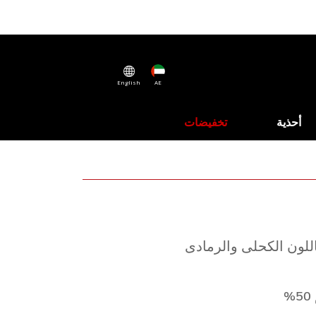
English
AE
أحذية
تخفيضات
 أولاد 3 قطع باللون الكحلى والرمادى
%