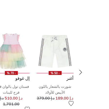
- 70 %
- 50 %
- 50 %
ند
أغنر
إل غوفو
 باكمام بالشعار
شورت بالشعار باللون
فستان تول بالوان 
ون الازرق للاولاد
الأبيض للأولاد
قزح للبنات
إلى
سعر مخفض من
إلى
سعر مخفض من
سع
د.إ 165.00
د.إ 189.00
د.إ 379.00
د.إ 510.00
د.إ
إل
1,701.00