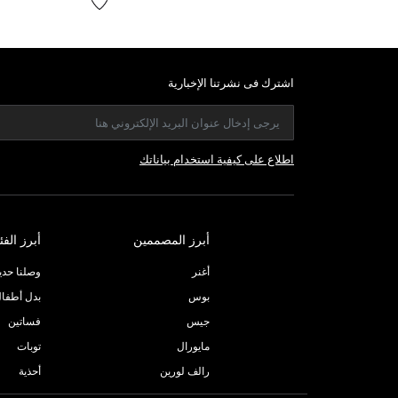
اشترك فى نشرتنا الإخبارية
اطلاع على كيفية استخدام بياناتك
أبرز المصممين
أبرز الفئ
أغنر
وصلنا حديثا
بوس
بدل أطفا
جيس
فساتين
مايورال
توبات
رالف لورين
أحذية