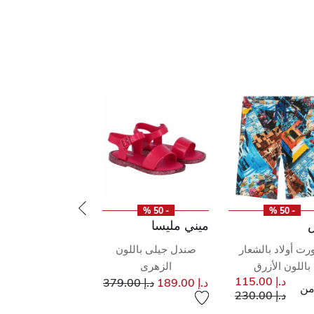
- 50 %
- 50 %
ميني مليسا
ت أولاد بالشعار
صندل جيلى باللون
باللون الأزرق
الزهرى
إلى
سعر مخفض من
د.إ 115.00
د.إ 189.00
د.إ 379.00
ن
إلى
سعر مخفض من
د.إ 230.00