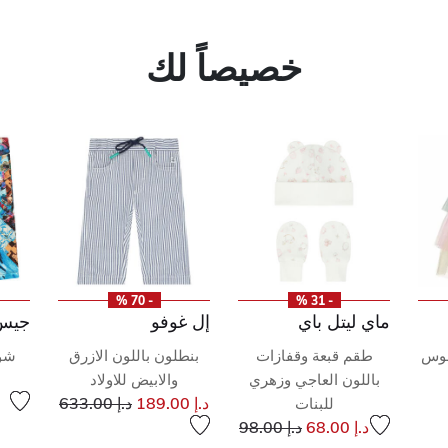
خصيصاً لك
- 70 %
- 31 %
ماي ليتل باي
إل غوفو
جيس
قوس
طقم قبعة وقفازات
بنطلون باللون الازرق
شور
باللون العاجي وزهري
والابيض للاولاد
ر مخفض من
إلى
سعر مخفض من
د.إ 189.00
د.إ 633.00
للبنات
م
ى
إلى
سعر مخفض من
د.إ 68.00
د.إ 98.00