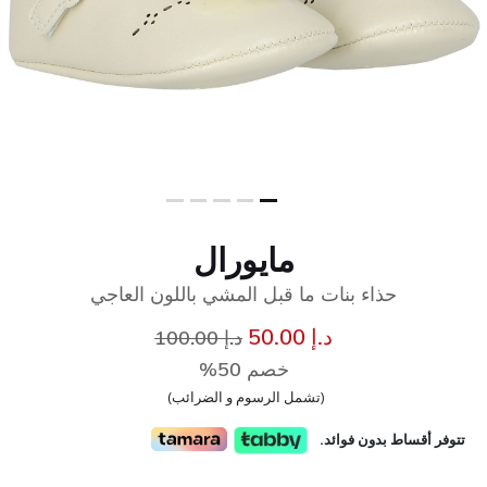
مايورال
حذاء بنات ما قبل المشي باللون العاجي
إلى
سعر مخفض من
د.إ 50.00
د.إ 100.00
خصم 50%
(تشمل الرسوم و الضرائب)
تتوفر أقساط بدون فوائد.