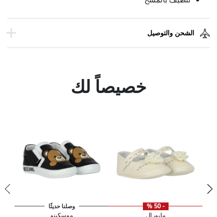
الشحن والتوصيل
خصيصاً لك
- 50 %
وصلنا حديثًا
مايورال
موسكينو