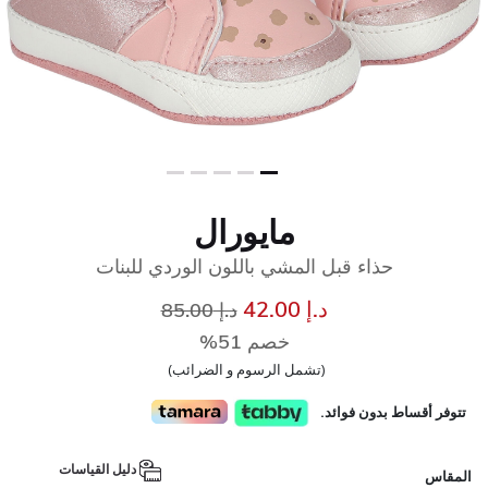
مايورال
حذاء قبل المشي باللون الوردي للبنات
إلى
سعر مخفض من
د.إ 42.00
د.إ 85.00
خصم 51%
(تشمل الرسوم و الضرائب)
تتوفر أقساط بدون فوائد.
دليل القياسات
المقاس