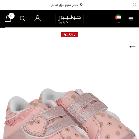
0
AE
- 51 %