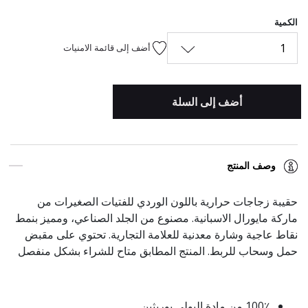
المحدد
الكمية
1
أضف إلى قائمة الامنيات
أضف إلى السلة
وصف المنتج
حقيبة زجاجات حرارية باللون الوردي للفتيات الصغيرات من
ماركة مايورال الاسبانية. مصنوع من الجلد الصناعي، ومميز بنمط
نقاط عاجية وشارة معدنية للعلامة التجارية. تحتوي على مقبض
حمل وسحاب للربط. المنتج المطابق متاح للشراء بشكل منفصل
100٪ من مادة البولي يوريثين