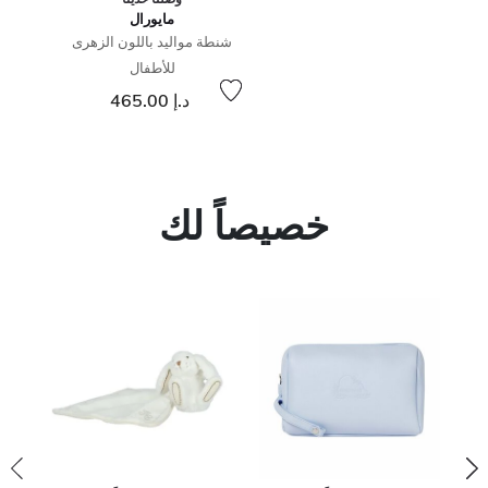
مايورال
شنطة مواليد باللون الزهرى
للأطفال
د.إ 465.00
خصيصاً لك