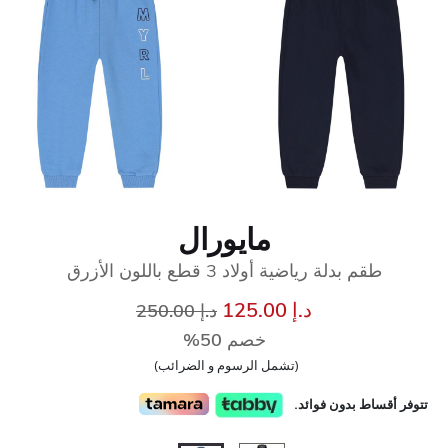
مايورال
طقم بدلة رياضية أولاد 3 قطع باللون الأزرق
إلى
سعر مخفض من
د.إ 125.00
د.إ 250.00
خصم 50%
(تشمل الرسوم و الضرائب)
تتوفر أقساط بدون فوائد.