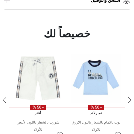
الشحن والتوصيل
خصيصاً لك
- 50 %
- 50 %
تمبرلاند
أغنر
توب باكمام بالشعار باللون الازرق
شورت بالشعار باللون الأبيض
إلى
سعر مخفض من
للاولاد
للأولاد