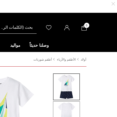
0
وصلنا حديثاً
مواليد
أولاد
الأطقم والأزياء
أطقم شورتات