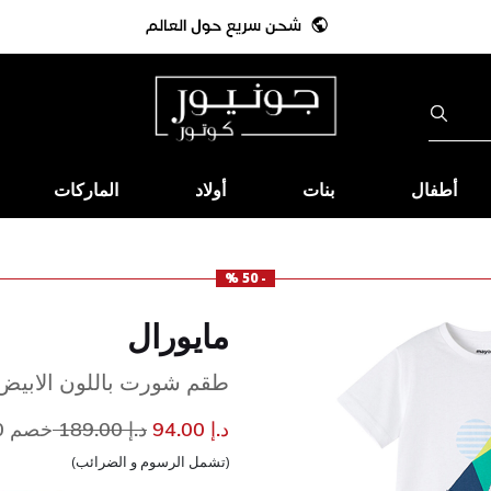
أطفال
بنات
أولاد
الماركات
- 50 %
مايورال
طقم شورت باللون الابيض و
إلى
سعر مخفض من
د.إ 94.00
د.إ 189.00
خصم 50%
(تشمل الرسوم و الضرائب)