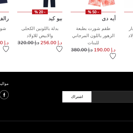
- 20 %
- 50 %
أيه دى
بيو كيد
رالف
ار
طقم شورت بطبعة
بدلة باللونين الكحلى
شور
اد
الزهور باللون المرجاني
والابيض للاولاد
ر مخفض من
إلى
سعر مخفض من
د.إ 256.00
د.إ 320.00
د.إ 187.00
للبنات
ى
إلى
سعر مخفض من
د.إ 190.00
د.إ 380.00
مواليد
اشتراك