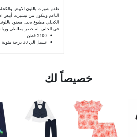
طقم شورت باللون الابيض والكحلي 
الناعم ويتكون من تيشيرت أبيض ع
الكحلي مطبوع بحبل معقود باللوني
في الخلف. له خصر مطاطي ورباط ل
٪100 قطن
غسيل آلي 30 درجة مئوية
خصيصاً لك